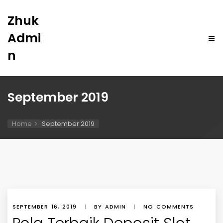
Zhuk
Admi
n
September 2019
Home
September 2019
SEPTEMBER 16, 2019
|
BY ADMIN
|
NO COMMENTS