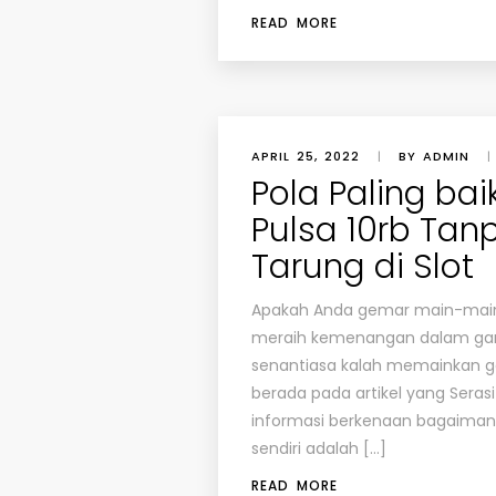
READ MORE
APRIL 25, 2022
|
BY ADMIN
|
Pola Paling bai
Pulsa 10rb Ta
Tarung di Slot
Apakah Anda gemar main-main
meraih kemenangan dalam game
senantiasa kalah memainkan ga
berada pada artikel yang Seras
informasi berkenaan bagaimana p
sendiri adalah […]
READ MORE