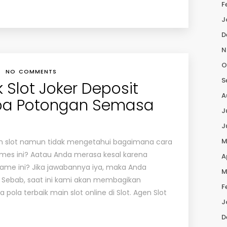
F
J
D
N
O
NO COMMENTS
S
k Slot Joker Deposit
A
npa Potongan Semasa
J
J
M
 slot namun tidak mengetahui bagaimana cara
s ini? Aatau Anda merasa kesal karena
A
me ini? Jika jawabannya iya, maka Anda
M
i Sebab, saat ini kami akan membagikan
F
ola terbaik main slot online di Slot. Agen Slot
J
D