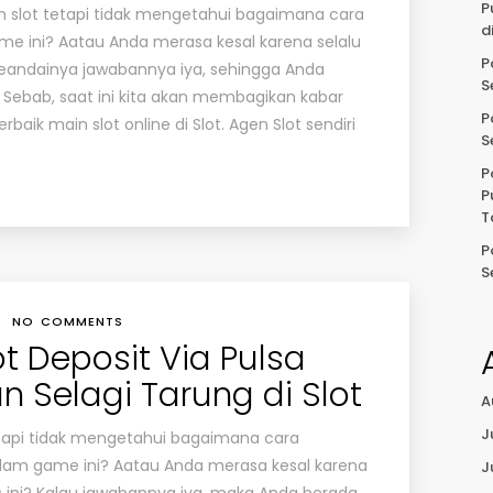
P
slot tetapi tidak mengetahui bagaimana cara
d
 ini? Aatau Anda merasa kesal karena selalu
P
eandainya jawabannya iya, sehingga Anda
S
i Sebab, saat ini kita akan membagikan kabar
P
ik main slot online di Slot. Agen Slot sendiri
S
P
P
T
P
S
NO COMMENTS
ot Deposit Via Pulsa
 Selagi Tarung di Slot
A
J
tapi tidak mengetahui bagaimana cara
m game ini? Aatau Anda merasa kesal karena
J
ini? Kalau jawabannya iya, maka Anda berada