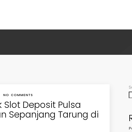
S
NO COMMENTS
k Slot Deposit Pulsa
n Sepanjang Tarung di
P