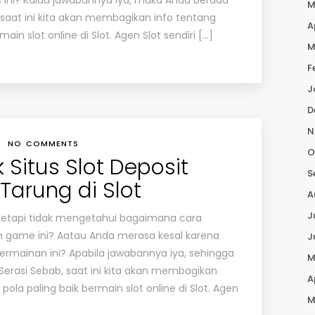
M
, saat ini kita akan membagikan info tentang
A
in slot online di Slot. Agen Slot sendiri […]
M
F
J
D
N
NO COMMENTS
O
k Situs Slot Deposit
S
Tarung di Slot
A
J
tetapi tidak mengetahui bagaimana cara
game ini? Aatau Anda merasa kesal karena
J
rmainan ini? Apabila jawabannya iya, sehingga
M
Serasi Sebab, saat ini kita akan membagikan
A
ola paling baik bermain slot online di Slot. Agen
M