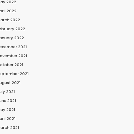
ay 2022
pril 2022
arch 2022
ebruary 2022
anuary 2022
ecember 2021
ovember 2021
ctober 2021
eptember 2021
ugust 2021
uly 2021
une 2021
ay 2021
pril 2021
arch 2021