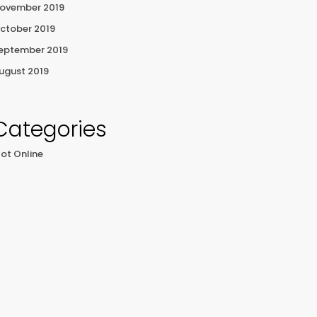
ovember 2019
ctober 2019
eptember 2019
ugust 2019
Categories
lot Online