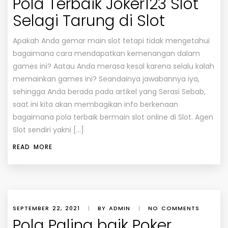
Pola Terbaik Joker123 Slot
Selagi Tarung di Slot
Apakah Anda gemar main slot tetapi tidak mengetahui
bagaimana cara mendapatkan kemenangan dalam
games ini? Aatau Anda merasa kesal karena selalu kalah
memainkan games ini? Seandainya jawabannya iya,
sehingga Anda berada pada artikel yang Serasi Sebab,
saat ini kita akan membagikan info berkenaan
bagaimana pola terbaik bermain slot online di Slot. Agen
Slot sendiri yakni […]
READ MORE
SEPTEMBER 22, 2021
|
BY ADMIN
|
NO COMMENTS
Pola Paling baik Poker