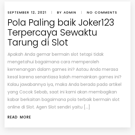
SEPTEMBER 12, 2021
|
BY ADMIN
|
NO COMMENTS
Pola Paling baik Joker123
Terpercaya Sewaktu
Tarung di Slot
Apakah Anda gemar bermain slot tetapi tidak
mengetahui bagaimana cara memperoleh
kemenangan dalam games ini? Aatau Anda merasa
kesal karena senantiasa kalah memainkan games ini?
Kalau jawabannya iya, maka Anda berada pada artikel
yang Cocok Sebab, saat ini kami akan membagikan
kabar berkaitan bagaimana pola terbaik bermain slot
online di Slot. Agen Slot sendiri yaitu […]
READ MORE