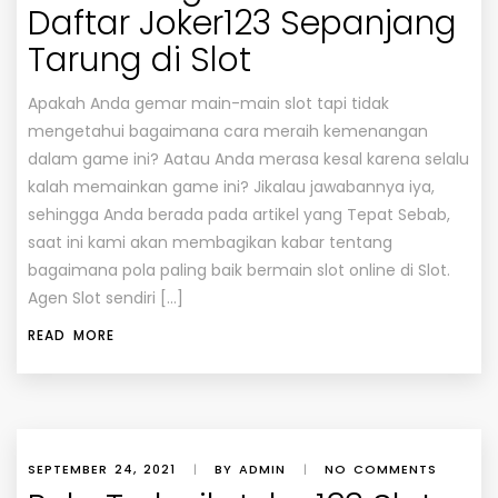
Daftar Joker123 Sepanjang
Tarung di Slot
Apakah Anda gemar main-main slot tapi tidak
mengetahui bagaimana cara meraih kemenangan
dalam game ini? Aatau Anda merasa kesal karena selalu
kalah memainkan game ini? Jikalau jawabannya iya,
sehingga Anda berada pada artikel yang Tepat Sebab,
saat ini kami akan membagikan kabar tentang
bagaimana pola paling baik bermain slot online di Slot.
Agen Slot sendiri […]
READ MORE
SEPTEMBER 24, 2021
|
BY ADMIN
|
NO COMMENTS