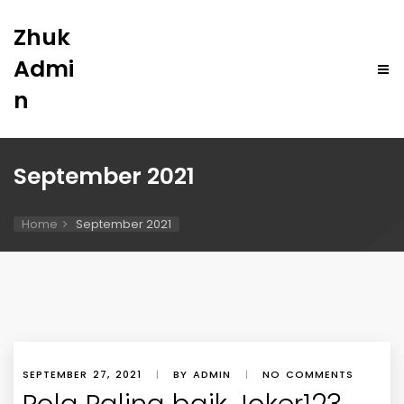
Zhuk
Admi
n
September 2021
Home
September 2021
SEPTEMBER 27, 2021
|
BY ADMIN
|
NO COMMENTS