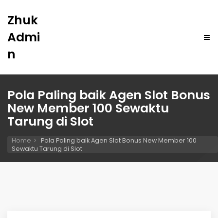
Zhuk
Admi
n
Pola Paling baik Agen Slot Bonus
New Member 100 Sewaktu
Tarung di Slot
Home
Pola Paling baik Agen Slot Bonus New Member 100
Sewaktu Tarung di Slot