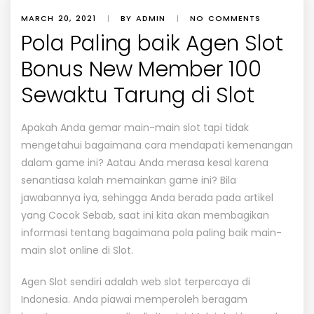
MARCH 20, 2021
|
BY ADMIN
|
NO COMMENTS
Pola Paling baik Agen Slot
Bonus New Member 100
Sewaktu Tarung di Slot
Apakah Anda gemar main-main slot tapi tidak
mengetahui bagaimana cara mendapati kemenangan
dalam game ini? Aatau Anda merasa kesal karena
senantiasa kalah memainkan game ini? Bila
jawabannya iya, sehingga Anda berada pada artikel
yang Cocok Sebab, saat ini kita akan membagikan
informasi tentang bagaimana pola paling baik main-
main slot online di Slot.
Agen Slot sendiri adalah web slot terpercaya di
Indonesia. Anda piawai memperoleh beragam