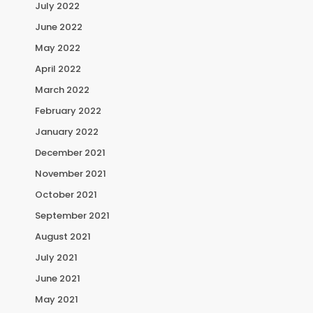
July 2022
June 2022
May 2022
April 2022
March 2022
February 2022
January 2022
December 2021
November 2021
October 2021
September 2021
August 2021
July 2021
June 2021
May 2021