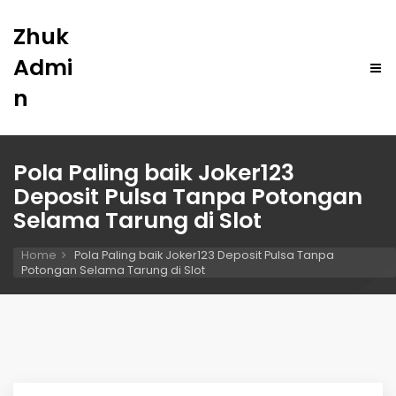
Zhuk
Admi
n
Pola Paling baik Joker123
Deposit Pulsa Tanpa Potongan
Selama Tarung di Slot
Home
Pola Paling baik Joker123 Deposit Pulsa Tanpa
Potongan Selama Tarung di Slot