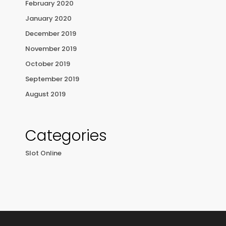
February 2020
January 2020
December 2019
November 2019
October 2019
September 2019
August 2019
Categories
Slot Online