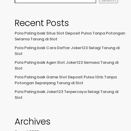
Recent Posts
Pola Paling baik Situs Slot Deposit Pulsa Tanpa Potongan
Selama Tarung di Slot
Pola Paling baik Cara Daftar Joker123 Selagi Tarung di
Slot
Pola Paling baik Agen Slot Joker123 Semasa Tarung di
Slot
Pola Paling baik Game Slot Deposit Pulsa 10rb Tanpa
Potongan Sepanjang Tarung di Slot
Pola Paling baik Joker123 Terpercaya Selagi Tarung di
Slot
Archives