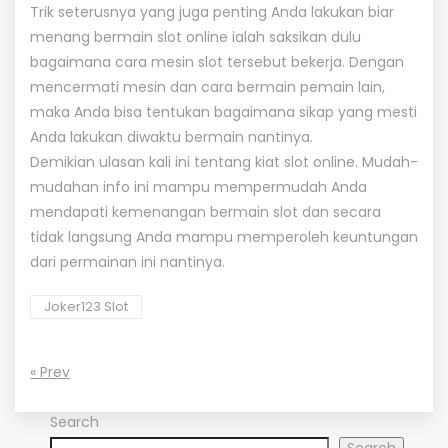
Trik seterusnya yang juga penting Anda lakukan biar
menang bermain slot online ialah saksikan dulu
bagaimana cara mesin slot tersebut bekerja. Dengan
mencermati mesin dan cara bermain pemain lain,
maka Anda bisa tentukan bagaimana sikap yang mesti
Anda lakukan diwaktu bermain nantinya.
Demikian ulasan kali ini tentang kiat slot online. Mudah-
mudahan info ini mampu mempermudah Anda
mendapati kemenangan bermain slot dan secara
tidak langsung Anda mampu memperoleh keuntungan
dari permainan ini nantinya.
Joker123 Slot
« Prev
Search
Search