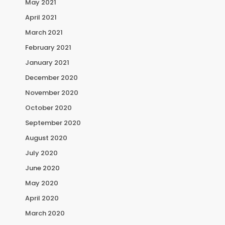
May 2021
April 2021
March 2021
February 2021
January 2021
December 2020
November 2020
October 2020
September 2020
August 2020
July 2020
June 2020
May 2020
April 2020
March 2020