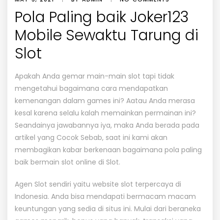
Pola Paling baik Joker123
Mobile Sewaktu Tarung di
Slot
Apakah Anda gemar main-main slot tapi tidak
mengetahui bagaimana cara mendapatkan
kemenangan dalam games ini? Aatau Anda merasa
kesal karena selalu kalah memainkan permainan ini?
Seandainya jawabannya iya, maka Anda berada pada
artikel yang Cocok Sebab, saat ini kami akan
membagikan kabar berkenaan bagaimana pola paling
baik bermain slot online di Slot.
Agen Slot sendiri yaitu website slot terpercaya di
Indonesia. Anda bisa mendapati bermacam macam
keuntungan yang sedia di situs ini. Mulai dari beraneka