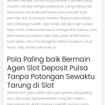
games menarik, bonus yang banyak, transaksi yang
mudah, sampai dengan pelayanan yang Paling baik
Semua itu untuk kenyamanan para pemain saat
bermain slot di tempat mereka. Biarpun permainan
slot terbilang mudah, tapi tetap saja jika ingin sukses
Main-main maka Anda harus mengetahui dahulu cara
permainannya seperti apa. Nah, pada artikel kali ini
kami akan coba membagikan berita tersebut untuk
Anda. Jadi, simak baik-baik ya.
Pola Paling baik Bermain
Agen Slot Deposit Pulsa
Tanpa Potongan Sewaktu
Tarung di Slot
Games slot yaitu salah satu type game yang paling
seru dari pada tipe permainan Yang lain Dalam
permainan ini, Anda mampu meraih untung yang