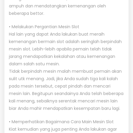
ampuh dan mendatangkan kemenangan oleh
beberapa bettor.
• Melakukan Pergantian Mesin Slot
Hal lain yang dapat Anda lakukan buat meraih
kemenangan bermain slot adalah seringlah berpindah
mesin slot. Lebih-lebih apabila pemain telah tidak
jarang mendapatkan kekalahan atau kemenangan
dalam salah satu mesin.
Tidak berpindah mesin malah membuat pemain akan
sulit utk menang. Jadi, jika Anda sudah tiga kali kalah
pada mesin tersebut, cepat pindah dan mencari
mesin lain. Begitupun seandainya Anda telah beberapa
kali menang, sebaiknya serentak mencari mesin lain
biar Anda mahir mendapatkan kesempatan baru lagi.
• Memperhatikan Bagaimana Cara Main Mesin Slot
Kiat kemudian yang juga penting Anda lakukan agar