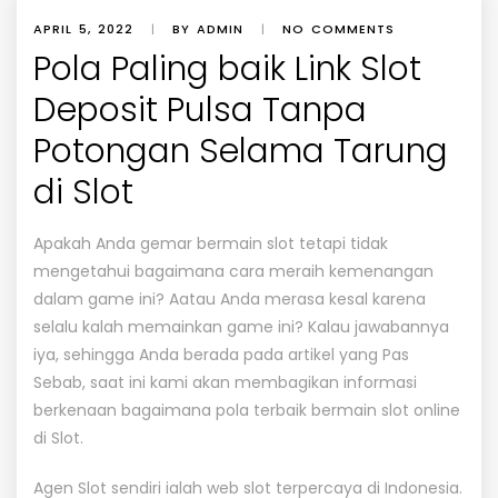
APRIL 5, 2022
|
BY ADMIN
|
NO COMMENTS
Pola Paling baik Link Slot
Deposit Pulsa Tanpa
Potongan Selama Tarung
di Slot
Apakah Anda gemar bermain slot tetapi tidak
mengetahui bagaimana cara meraih kemenangan
dalam game ini? Aatau Anda merasa kesal karena
selalu kalah memainkan game ini? Kalau jawabannya
iya, sehingga Anda berada pada artikel yang Pas
Sebab, saat ini kami akan membagikan informasi
berkenaan bagaimana pola terbaik bermain slot online
di Slot.
Agen Slot sendiri ialah web slot terpercaya di Indonesia.