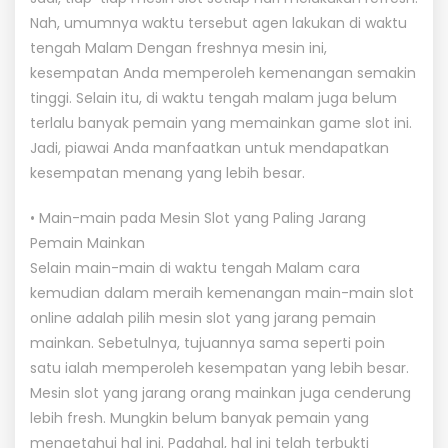
Nah, umumnya waktu tersebut agen lakukan di waktu
tengah Malam Dengan freshnya mesin ini,
kesempatan Anda memperoleh kemenangan semakin
tinggi. Selain itu, di waktu tengah malam juga belum
terlalu banyak pemain yang memainkan game slot ini.
Jadi, piawai Anda manfaatkan untuk mendapatkan
kesempatan menang yang lebih besar.
• Main-main pada Mesin Slot yang Paling Jarang
Pemain Mainkan
Selain main-main di waktu tengah Malam cara
kemudian dalam meraih kemenangan main-main slot
online adalah pilih mesin slot yang jarang pemain
mainkan. Sebetulnya, tujuannya sama seperti poin
satu ialah memperoleh kesempatan yang lebih besar.
Mesin slot yang jarang orang mainkan juga cenderung
lebih fresh. Mungkin belum banyak pemain yang
mengetahui hal ini. Padahal, hal ini telah terbukti