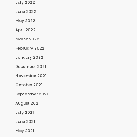
July 2022
June 2022
May 2022
April 2022
March 2022
February 2022
January 2022
December 2021
November 2021
October 2021
September 2021
August 2021
July 2021
June 2021
May 2021