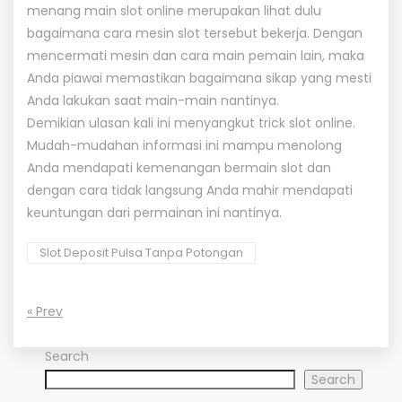
menang main slot online merupakan lihat dulu
bagaimana cara mesin slot tersebut bekerja. Dengan
mencermati mesin dan cara main pemain lain, maka
Anda piawai memastikan bagaimana sikap yang mesti
Anda lakukan saat main-main nantinya.
Demikian ulasan kali ini menyangkut trick slot online.
Mudah-mudahan informasi ini mampu menolong
Anda mendapati kemenangan bermain slot dan
dengan cara tidak langsung Anda mahir mendapati
keuntungan dari permainan ini nantinya.
Slot Deposit Pulsa Tanpa Potongan
« Prev
Search
Search