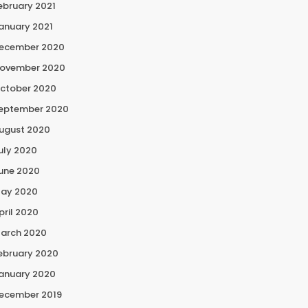
ebruary 2021
anuary 2021
ecember 2020
ovember 2020
ctober 2020
eptember 2020
ugust 2020
uly 2020
une 2020
ay 2020
pril 2020
arch 2020
ebruary 2020
anuary 2020
ecember 2019