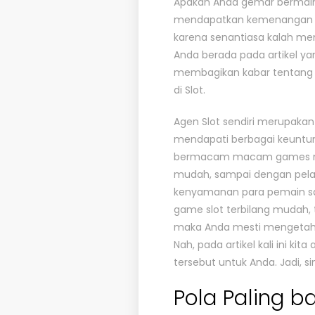
Apakah Anda gemar bermain 
mendapatkan kemenangan d
karena senantiasa kalah me
Anda berada pada artikel yan
membagikan kabar tentang b
di Slot.
Agen Slot sendiri merupakan 
mendapati berbagai keuntunga
bermacam macam games men
mudah, sampai dengan pelay
kenyamanan para pemain sa
game slot terbilang mudah, t
maka Anda mesti mengetahu
Nah, pada artikel kali ini 
tersebut untuk Anda. Jadi, s
Pola Paling b