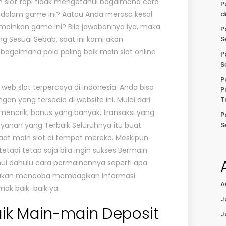
slot tapi tidak mengetahui bagaimana cara
P
alam game ini? Aatau Anda merasa kesal
d
mainkan game ini? Bila jawabannya iya, maka
P
g Sesuai Sebab, saat ini kami akan
S
agaimana pola paling baik main slot online
P
S
P
web slot terpercaya di Indonesia. Anda bisa
P
n yang tersedia di website ini. Mulai dari
T
arik, bonus yang banyak, transaksi yang
P
anan yang Terbaik Seluruhnya itu buat
S
at main slot di tempat mereka. Meskipun
etapi tetap saja bila ingin sukses Bermain
i dahulu cara permainannya seperti apa.
kita akan mencoba membagikan informasi
A
imak baik-baik ya.
J
aik Main-main Deposit
J