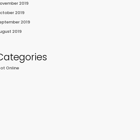
ovember 2019
ctober 2019
eptember 2019
ugust 2019
Categories
lot Online