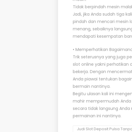
Tidak berpindah mesin mal
Jadi, jika Anda sudah tiga k
pindah dan mencari mesin lai
menang, sebaiknya langsung
mendapati kesempatan baru 
• Memperhatikan Bagaimana 
Trik seterusnya yang juga 
slot online yakni perhatikan
bekerja. Dengan mencermati
Anda piawai tentukan bagai
bermain nantinya.
Begitu ulasan kali ini menge
mahir mempermudah Anda 
secara tidak langsung And
permainan ini nantinya.
Judi Slot Deposit Pulsa Tan