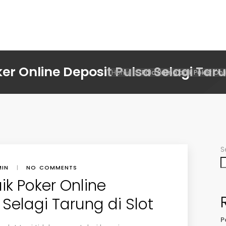
ker Online Deposit Pulsa Selagi Taru
Home
Pola Paling baik Poker Onl
S
MIN
|
NO COMMENTS
ik Poker Online
 Selagi Tarung di Slot
P