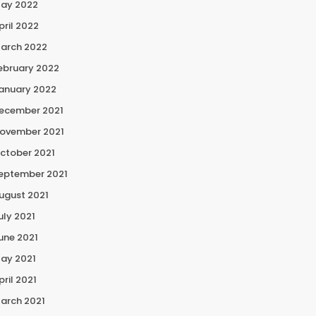
ay 2022
pril 2022
arch 2022
ebruary 2022
anuary 2022
ecember 2021
ovember 2021
ctober 2021
eptember 2021
ugust 2021
uly 2021
une 2021
ay 2021
pril 2021
arch 2021