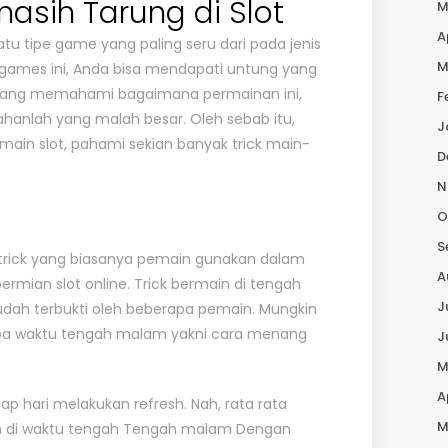
masih Tarung di Slot
M
A
atu tipe game yang paling seru dari pada jenis
M
games ini, Anda bisa mendapati untung yang
kurang memahami bagaimana permainan ini,
F
hanlah yang malah besar. Oleh sebab itu,
J
ain slot, pahami sekian banyak trick main-
D
N
O
S
 trick yang biasanya pemain gunakan dalam
A
ian slot online. Trick bermain di tengah
J
ah terbukti oleh beberapa pemain. Mungkin
pa waktu tengah malam yakni cara menang
J
M
A
tiap hari melakukan refresh. Nah, rata rata
M
an di waktu tengah Tengah malam Dengan