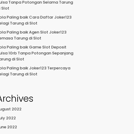
ulsa Tanpa Potongan Selama Tarung
i Slot
ola Paling baik Cara Daftar Joker123
elagi Tarung di Slot
ola Paling baik Agen Slot Joker123
emasa Tarung di Slot
ola Paling baik Game Slot Deposit
ulsa 10rb Tanpa Potongan Sepanjang
arung di Slot
ola Paling baik Joker123 Terpercaya
elagi Tarung di Slot
Archives
ugust 2022
uly 2022
une 2022