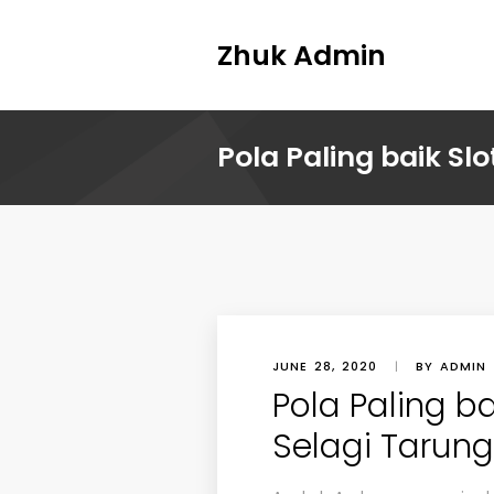
Zhuk Admin
Pola Paling baik Slo
JUNE 28, 2020
|
BY ADMIN
Pola Paling ba
Selagi Tarung 