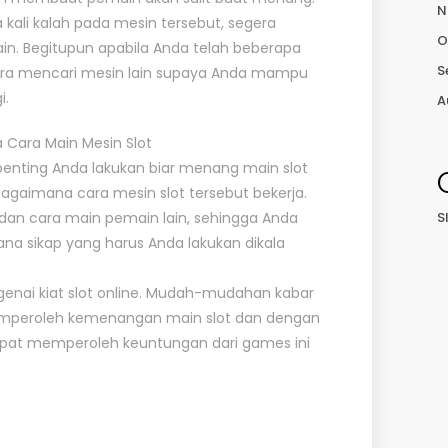
N
a kali kalah pada mesin tersebut, segera
O
in. Begitupun apabila Anda telah beberapa
S
era mencari mesin lain supaya Anda mampu
i.
A
Cara Main Mesin Slot
 penting Anda lakukan biar menang main slot
bagaimana cara mesin slot tersebut bekerja.
an cara main pemain lain, sehingga Anda
S
a sikap yang harus Anda lakukan dikala
ngenai kiat slot online. Mudah-mudahan kabar
mperoleh kemenangan main slot dan dengan
apat memperoleh keuntungan dari games ini