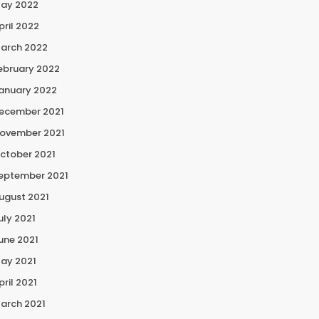
ay 2022
pril 2022
arch 2022
ebruary 2022
anuary 2022
ecember 2021
ovember 2021
ctober 2021
eptember 2021
ugust 2021
uly 2021
une 2021
ay 2021
pril 2021
arch 2021