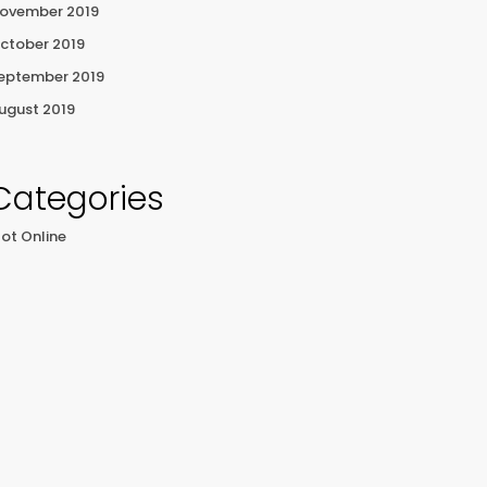
ovember 2019
ctober 2019
eptember 2019
ugust 2019
Categories
lot Online