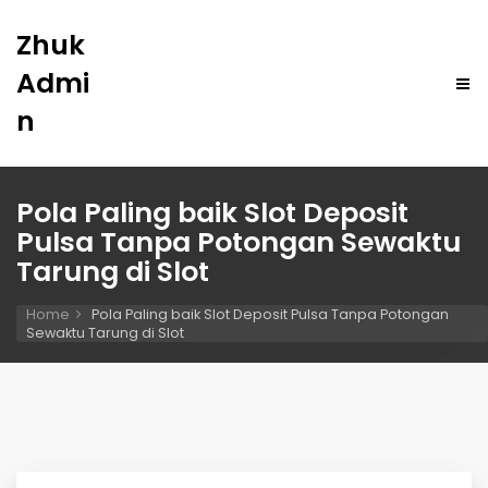
Zhuk
Admi
n
Pola Paling baik Slot Deposit
Pulsa Tanpa Potongan Sewaktu
Tarung di Slot
Home
Pola Paling baik Slot Deposit Pulsa Tanpa Potongan
Sewaktu Tarung di Slot