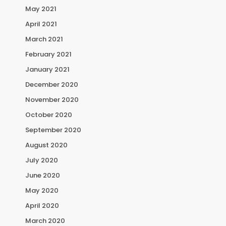
May 2021
April 2021
March 2021
February 2021
January 2021
December 2020
November 2020
October 2020
September 2020
August 2020
July 2020
June 2020
May 2020
April 2020
March 2020