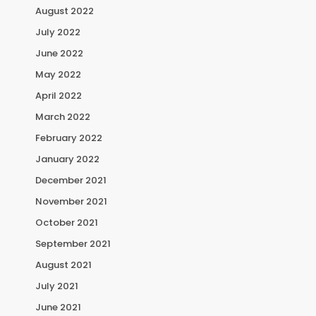
August 2022
July 2022
June 2022
May 2022
April 2022
March 2022
February 2022
January 2022
December 2021
November 2021
October 2021
September 2021
August 2021
July 2021
June 2021