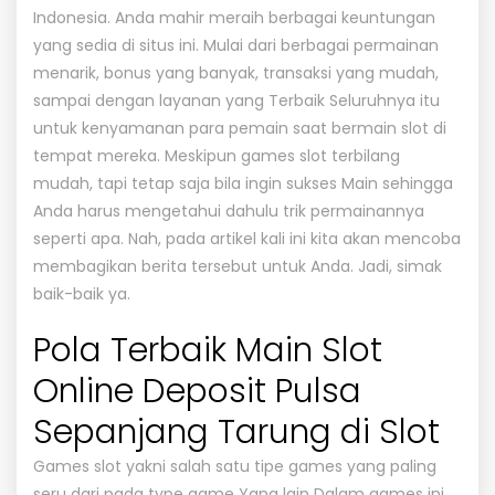
Indonesia. Anda mahir meraih berbagai keuntungan
yang sedia di situs ini. Mulai dari berbagai permainan
menarik, bonus yang banyak, transaksi yang mudah,
sampai dengan layanan yang Terbaik Seluruhnya itu
untuk kenyamanan para pemain saat bermain slot di
tempat mereka. Meskipun games slot terbilang
mudah, tapi tetap saja bila ingin sukses Main sehingga
Anda harus mengetahui dahulu trik permainannya
seperti apa. Nah, pada artikel kali ini kita akan mencoba
membagikan berita tersebut untuk Anda. Jadi, simak
baik-baik ya.
Pola Terbaik Main Slot
Online Deposit Pulsa
Sepanjang Tarung di Slot
Games slot yakni salah satu tipe games yang paling
seru dari pada type game Yang lain Dalam games ini,