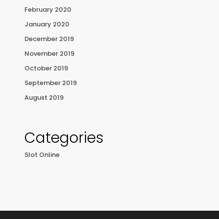
February 2020
January 2020
December 2019
November 2019
October 2019
September 2019
August 2019
Categories
Slot Online