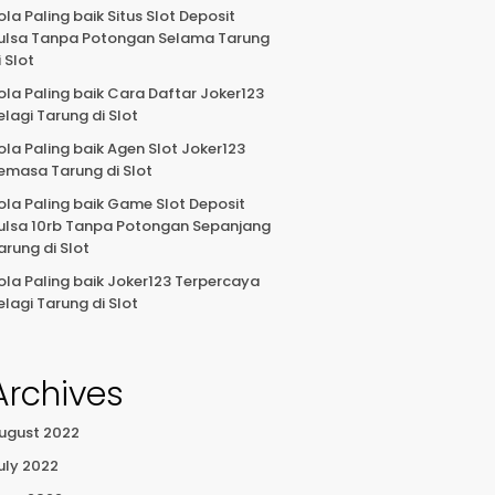
ola Paling baik Situs Slot Deposit
ulsa Tanpa Potongan Selama Tarung
i Slot
ola Paling baik Cara Daftar Joker123
elagi Tarung di Slot
ola Paling baik Agen Slot Joker123
emasa Tarung di Slot
ola Paling baik Game Slot Deposit
ulsa 10rb Tanpa Potongan Sepanjang
arung di Slot
ola Paling baik Joker123 Terpercaya
elagi Tarung di Slot
Archives
ugust 2022
uly 2022