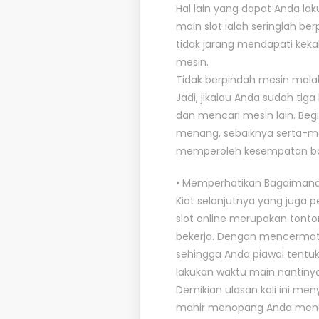
Hal lain yang dapat Anda 
main slot ialah seringlah ber
tidak jarang mendapati kek
mesin.
Tidak berpindah mesin mal
Jadi, jikalau Anda sudah tig
dan mencari mesin lain. Begi
menang, sebaiknya serta-me
memperoleh kesempatan bar
• Memperhatikan Bagaimana
Kiat selanjutnya yang juga
slot online merupakan tonto
bekerja. Dengan mencermati
sehingga Anda piawai tentu
lakukan waktu main nantinya
Demikian ulasan kali ini meny
mahir menopang Anda mend