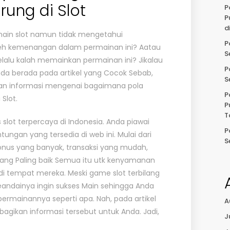
ung di Slot
P
P
d
in slot namun tidak mengetahui
P
h kemenangan dalam permainan ini? Aatau
S
lalu kalah memainkan permainan ini? Jikalau
P
nda berada pada artikel yang Cocok Sebab,
S
kan informasi mengenai bagaimana pola
P
 Slot.
P
T
s slot terpercaya di Indonesia. Anda piawai
P
ngan yang tersedia di web ini. Mulai dari
S
nus yang banyak, transaksi yang mudah,
ang Paling baik Semua itu utk kenyamanan
di tempat mereka. Meski game slot terbilang
andainya ingin sukses Main sehingga Anda
permainannya seperti apa. Nah, pada artikel
A
bagikan informasi tersebut untuk Anda. Jadi,
J