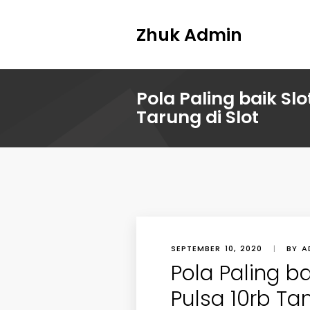
Zhuk Admin
Pola Paling baik S
Tarung di Slot
SEPTEMBER 10, 2020
|
BY A
Pola Paling ba
Pulsa 10rb T