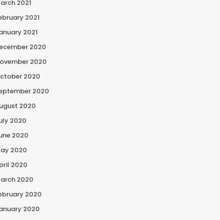
arch 2021
ebruary 2021
anuary 2021
ecember 2020
ovember 2020
ctober 2020
eptember 2020
ugust 2020
uly 2020
une 2020
ay 2020
pril 2020
arch 2020
ebruary 2020
anuary 2020