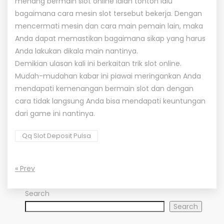
menang bermain slot online ialah tonton lalu
bagaimana cara mesin slot tersebut bekerja. Dengan
mencermati mesin dan cara main pemain lain, maka
Anda dapat memastikan bagaimana sikap yang harus
Anda lakukan dikala main nantinya.
Demikian ulasan kali ini berkaitan trik slot online.
Mudah-mudahan kabar ini piawai meringankan Anda
mendapati kemenangan bermain slot dan dengan
cara tidak langsung Anda bisa mendapati keuntungan
dari game ini nantinya.
Qq Slot Deposit Pulsa
« Prev
Search
Search