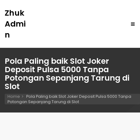
Zhuk
Admi
n
Pola Paling baik Slot Joker
Deposit Pulsa 5000 Tanpa
Potongan Sepanjang Tarung di
Slot
Home
Pola Paling baik Slot Joker Deposit Pulsa 5000 Tanpa
Potongan Sepanjang Tarung di Slot