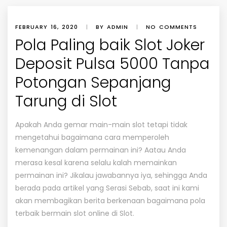
FEBRUARY 16, 2020
|
BY ADMIN
|
NO COMMENTS
Pola Paling baik Slot Joker
Deposit Pulsa 5000 Tanpa
Potongan Sepanjang
Tarung di Slot
Apakah Anda gemar main-main slot tetapi tidak
mengetahui bagaimana cara memperoleh
kemenangan dalam permainan ini? Aatau Anda
merasa kesal karena selalu kalah memainkan
permainan ini? Jikalau jawabannya iya, sehingga Anda
berada pada artikel yang Serasi Sebab, saat ini kami
akan membagikan berita berkenaan bagaimana pola
terbaik bermain slot online di Slot.