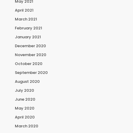
May 2021
April 2021
March 2021
February 2021
January 2021
December 2020
November 2020
October 2020
September 2020
August 2020
July 2020
June 2020
May 2020
April 2020
March 2020