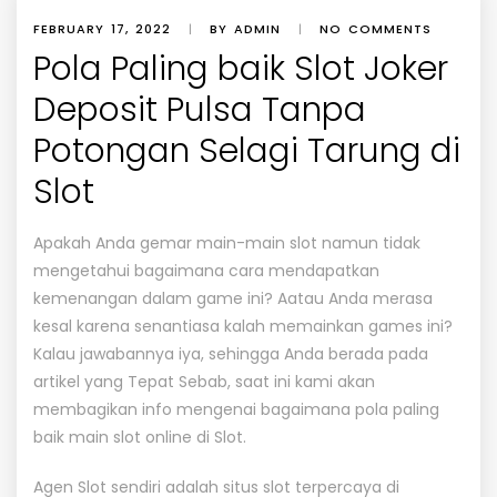
FEBRUARY 17, 2022
|
BY ADMIN
|
NO COMMENTS
Pola Paling baik Slot Joker
Deposit Pulsa Tanpa
Potongan Selagi Tarung di
Slot
Apakah Anda gemar main-main slot namun tidak
mengetahui bagaimana cara mendapatkan
kemenangan dalam game ini? Aatau Anda merasa
kesal karena senantiasa kalah memainkan games ini?
Kalau jawabannya iya, sehingga Anda berada pada
artikel yang Tepat Sebab, saat ini kami akan
membagikan info mengenai bagaimana pola paling
baik main slot online di Slot.
Agen Slot sendiri adalah situs slot terpercaya di