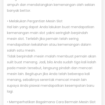
ampuh dan mendatangkan kemenangan oleh sekian
banyak bettor.
• Melakukan Pergantian Mesin Slot
Hal lain yang dapat Anda lakukan buat mendapatkan
kemenangan main slot yakni seringlah berpindah
mesin slot. Terlebih jika pemain telah sering
mendapatkan kekalahan atau kemenangan dalam
salah satu mesin.
Tidak berpindah mesin malah membuat pemain akan
sulit buat menang. Jadi, bila Anda sudah tiga kali kalah
pada mesin tersebut, langsung pindah dan mencari
mesin lain. Begitupun jika Anda telah beberapa kali
menang, sebaiknya serentak mencari mesin lain
supaya Anda piawai mendapatkan kesempatan baru
lagi.
• Memperhatikan Bagaimana Cara Bermain Mesin Slot