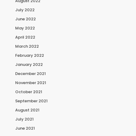
August 2022
July 2022
June 2022
May 2022
April 2022
March 2022
February 2022
January 2022
December 2021
November 2021
October 2021
September 2021
August 2021
July 2021
June 2021