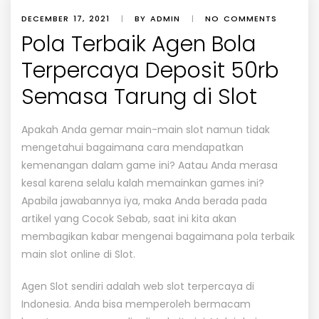
DECEMBER 17, 2021
|
BY ADMIN
|
NO COMMENTS
Pola Terbaik Agen Bola
Terpercaya Deposit 50rb
Semasa Tarung di Slot
Apakah Anda gemar main-main slot namun tidak
mengetahui bagaimana cara mendapatkan
kemenangan dalam game ini? Aatau Anda merasa
kesal karena selalu kalah memainkan games ini?
Apabila jawabannya iya, maka Anda berada pada
artikel yang Cocok Sebab, saat ini kita akan
membagikan kabar mengenai bagaimana pola terbaik
main slot online di Slot.
Agen Slot sendiri adalah web slot terpercaya di
Indonesia. Anda bisa memperoleh bermacam