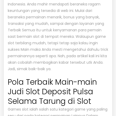
Indonesia. Anda mahir mendapati beraneka ragam
keuntungan yang tersedia di web ini. Mulai dari
beraneka permainan menarik, bonus yang banyak,
transaksi yang mudah, sampai dengan layanan yang
Terbaik Semua itu untuk kenyamanan para pemain
saat bermain slot di tempat mereka. Walaupun game
slot terbilang mudah, tetapi tetap saja kalau ingin
sukses Main maka Anda mesti mengetahui dahulu trick
permainannya seperti apa. Nah, pada artikel kali ini kita
akan cobalah membagikan kabar tersebut utk Anda.
Jadi, simak baik-baik ya.
Pola Terbaik Main-main
Judi Slot Deposit Pulsa
Selama Tarung di Slot
Games slot ialah salah satu kategori game yang paling
seru dari pada kategori permainan Lainnya Dalam