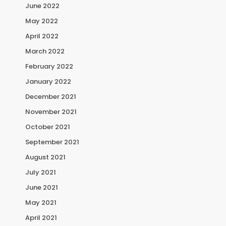
June 2022
May 2022
April 2022
March 2022
February 2022
January 2022
December 2021
November 2021
October 2021
September 2021
August 2021
July 2021
June 2021
May 2021
April 2021