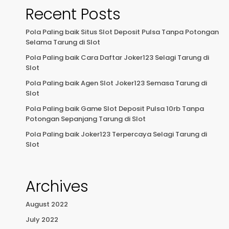
Recent Posts
Pola Paling baik Situs Slot Deposit Pulsa Tanpa Potongan
Selama Tarung di Slot
Pola Paling baik Cara Daftar Joker123 Selagi Tarung di
Slot
Pola Paling baik Agen Slot Joker123 Semasa Tarung di
Slot
Pola Paling baik Game Slot Deposit Pulsa 10rb Tanpa
Potongan Sepanjang Tarung di Slot
Pola Paling baik Joker123 Terpercaya Selagi Tarung di
Slot
Archives
August 2022
July 2022