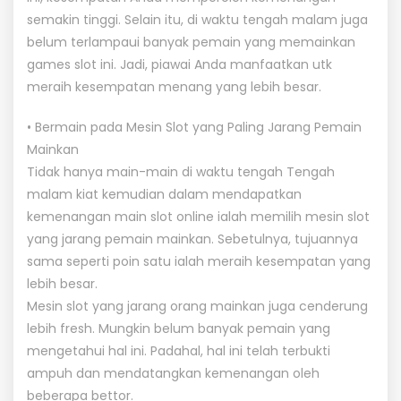
semakin tinggi. Selain itu, di waktu tengah malam juga
belum terlampaui banyak pemain yang memainkan
games slot ini. Jadi, piawai Anda manfaatkan utk
meraih kesempatan menang yang lebih besar.
• Bermain pada Mesin Slot yang Paling Jarang Pemain
Mainkan
Tidak hanya main-main di waktu tengah Tengah
malam kiat kemudian dalam mendapatkan
kemenangan main slot online ialah memilih mesin slot
yang jarang pemain mainkan. Sebetulnya, tujuannya
sama seperti poin satu ialah meraih kesempatan yang
lebih besar.
Mesin slot yang jarang orang mainkan juga cenderung
lebih fresh. Mungkin belum banyak pemain yang
mengetahui hal ini. Padahal, hal ini telah terbukti
ampuh dan mendatangkan kemenangan oleh
beberapa bettor.