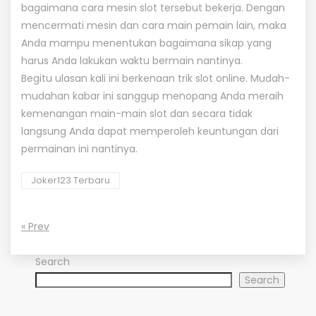
bagaimana cara mesin slot tersebut bekerja. Dengan
mencermati mesin dan cara main pemain lain, maka
Anda mampu menentukan bagaimana sikap yang
harus Anda lakukan waktu bermain nantinya.
Begitu ulasan kali ini berkenaan trik slot online. Mudah-
mudahan kabar ini sanggup menopang Anda meraih
kemenangan main-main slot dan secara tidak
langsung Anda dapat memperoleh keuntungan dari
permainan ini nantinya.
Joker123 Terbaru
« Prev
Search
Search