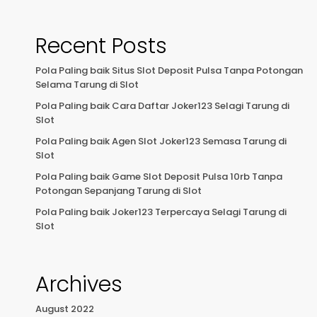
Recent Posts
Pola Paling baik Situs Slot Deposit Pulsa Tanpa Potongan
Selama Tarung di Slot
Pola Paling baik Cara Daftar Joker123 Selagi Tarung di
Slot
Pola Paling baik Agen Slot Joker123 Semasa Tarung di
Slot
Pola Paling baik Game Slot Deposit Pulsa 10rb Tanpa
Potongan Sepanjang Tarung di Slot
Pola Paling baik Joker123 Terpercaya Selagi Tarung di
Slot
Archives
August 2022