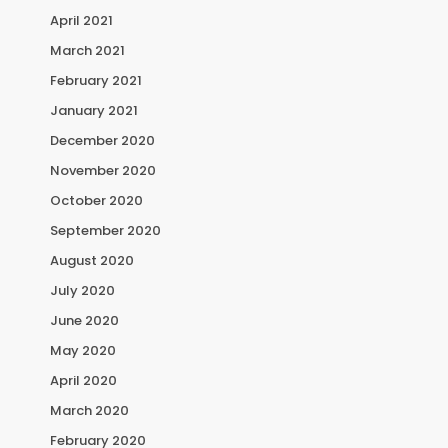
April 2021
March 2021
February 2021
January 2021
December 2020
November 2020
October 2020
September 2020
August 2020
July 2020
June 2020
May 2020
April 2020
March 2020
February 2020