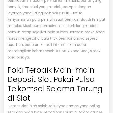
bermacam macam permainan menarik, bonus yang
banyak, transaksi yang mudah, sampai dengan
layanan yang Paling baik Seluruh itu untuk
kenyamanan para pemain saat bermain slot di tempat
mereka. Meskipun permainan slot terbilang mudah,
namun tetap saja jika ingin sukses Bermain maka Anda
harus mengetahui dulu trick permainannya seperti
apa. Nah, pada artikel kali ini kami akan coba
membagikan kabar tersebut untuk Anda. Jadi, simak
baik-baik ya.
Pola Terbaik Main-main
Deposit Slot Pakai Pulsa
Telkomsel Selama Tarung
di Slot
Games slot ialah salah satu type games yang paling
seru dari pada type permainan Lainnya Dalam games