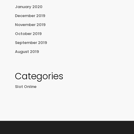
January 2020
December 2019
November 2019
October 2019
September 2019
August 2019
Categories
Slot Online