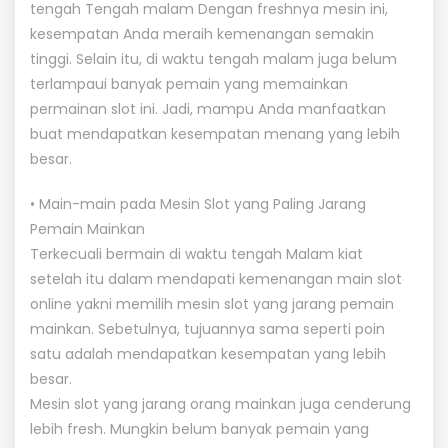
tengah Tengah malam Dengan freshnya mesin ini,
kesempatan Anda meraih kemenangan semakin
tinggi. Selain itu, di waktu tengah malam juga belum
terlampaui banyak pemain yang memainkan
permainan slot ini. Jadi, mampu Anda manfaatkan
buat mendapatkan kesempatan menang yang lebih
besar.
• Main-main pada Mesin Slot yang Paling Jarang
Pemain Mainkan
Terkecuali bermain di waktu tengah Malam kiat
setelah itu dalam mendapati kemenangan main slot
online yakni memilih mesin slot yang jarang pemain
mainkan. Sebetulnya, tujuannya sama seperti poin
satu adalah mendapatkan kesempatan yang lebih
besar.
Mesin slot yang jarang orang mainkan juga cenderung
lebih fresh. Mungkin belum banyak pemain yang