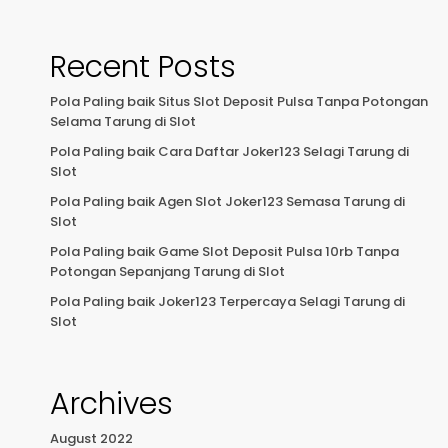
Recent Posts
Pola Paling baik Situs Slot Deposit Pulsa Tanpa Potongan
Selama Tarung di Slot
Pola Paling baik Cara Daftar Joker123 Selagi Tarung di
Slot
Pola Paling baik Agen Slot Joker123 Semasa Tarung di
Slot
Pola Paling baik Game Slot Deposit Pulsa 10rb Tanpa
Potongan Sepanjang Tarung di Slot
Pola Paling baik Joker123 Terpercaya Selagi Tarung di
Slot
Archives
August 2022