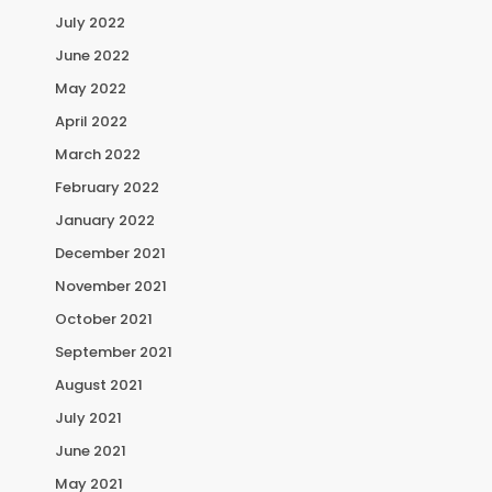
July 2022
June 2022
May 2022
April 2022
March 2022
February 2022
January 2022
December 2021
November 2021
October 2021
September 2021
August 2021
July 2021
June 2021
May 2021