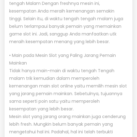
tengah Malam Dengan freshnya mesin ini,
kesempatan Anda meraih kemenangan semakin
tinggi. Selain itu, di waktu tengah tengah malam juga
belum terlampaui banyak pemain yang memainkan
game slot ini. Jadi, sanggup Anda manfaatkan utk
meraih kesempatan menang yang lebih besar.
• Main pada Mesin Slot yang Paling Jarang Pemain
Mainkan
Tidak hanya main-main di waktu tengah Tengah
malam trik kemudian dalam memperoleh
kemenangan main slot online yaitu memilih mesin slot
yang jarang pemain mainkan. Sebetulnya, tujuannya
sama seperti poin satu yaitu memperoleh
kesempatan yang lebih besar.
Mesin slot yang jarang orang mainkan juga cenderung
lebih fresh. Mungkin belum banyak pemain yang
mengetahui hal ini. Padahal, hal ini telah terbukti