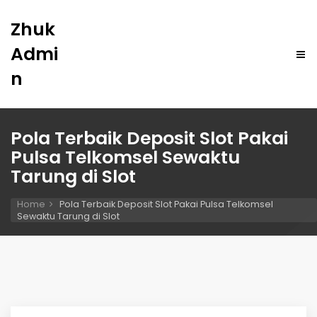
Zhuk
Admi
n
Pola Terbaik Deposit Slot Pakai
Pulsa Telkomsel Sewaktu
Tarung di Slot
Home
Pola Terbaik Deposit Slot Pakai Pulsa Telkomsel
Sewaktu Tarung di Slot