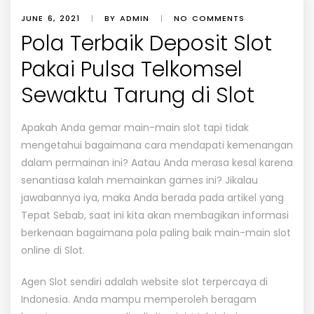
JUNE 6, 2021
|
BY ADMIN
|
NO COMMENTS
Pola Terbaik Deposit Slot
Pakai Pulsa Telkomsel
Sewaktu Tarung di Slot
Apakah Anda gemar main-main slot tapi tidak
mengetahui bagaimana cara mendapati kemenangan
dalam permainan ini? Aatau Anda merasa kesal karena
senantiasa kalah memainkan games ini? Jikalau
jawabannya iya, maka Anda berada pada artikel yang
Tepat Sebab, saat ini kita akan membagikan informasi
berkenaan bagaimana pola paling baik main-main slot
online di Slot.
Agen Slot sendiri adalah website slot terpercaya di
Indonesia. Anda mampu memperoleh beragam