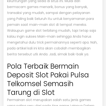
keuntungan yang sedia di situs ini. Mulai dari
bermacam games menarik, bonus yang banyak,
transaksi yang mudah, sampai dengan pelayanan
yang Paling baik Seluruh itu untuk kenyamanan para
pemain saat main-main slot di tempat mereka.
Walaupun game slot terbilang mudah, tapi tetap saja
kalau ingin sukses Main-main sehingga Anda harus
mengetahui dulu trick permainannya seperti apa. Nah,
pada artikel kali ini kita akan cobalah membagikan
berita tersebut utk Anda. Jadi, simak baik-baik ya.
Pola Terbaik Bermain
Deposit Slot Pakai Pulsa
Telkomsel Semasih
Tarung di Slot
Permainan slot merupakan salah satu jenis games
yang paling seru dari pada tipe game Lainnya Dalam