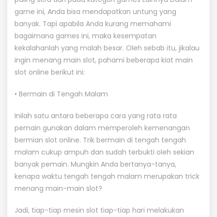
game ini, Anda bisa mendapatkan untung yang
banyak. Tapi apabila Anda kurang memahami
bagaimana games ini, maka kesempatan
kekalahanlah yang malah besar. Oleh sebab itu, jikalau
ingin menang main slot, pahami beberapa kiat main
slot online berikut ini:
• Bermain di Tengah Malam
Inilah satu antara beberapa cara yang rata rata
pemain gunakan dalam memperoleh kemenangan
bermian slot online. Trik bermain di tengah tengah
malam cukup ampuh dan sudah terbukti oleh sekian
banyak pemain. Mungkin Anda bertanya-tanya,
kenapa waktu tengah tengah malam merupakan trick
menang main-main slot?
Jadi, tiap-tiap mesin slot tiap-tiap hari melakukan