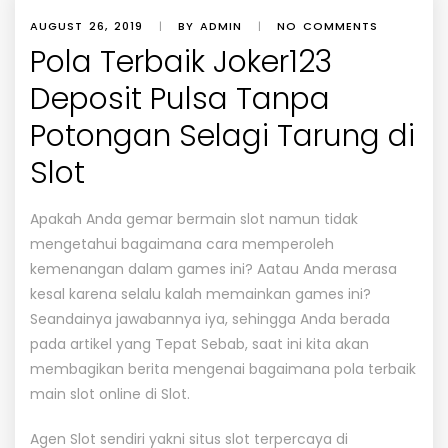
AUGUST 26, 2019
|
BY ADMIN
|
NO COMMENTS
Pola Terbaik Joker123
Deposit Pulsa Tanpa
Potongan Selagi Tarung di
Slot
Apakah Anda gemar bermain slot namun tidak
mengetahui bagaimana cara memperoleh
kemenangan dalam games ini? Aatau Anda merasa
kesal karena selalu kalah memainkan games ini?
Seandainya jawabannya iya, sehingga Anda berada
pada artikel yang Tepat Sebab, saat ini kita akan
membagikan berita mengenai bagaimana pola terbaik
main slot online di Slot.
Agen Slot sendiri yakni situs slot terpercaya di