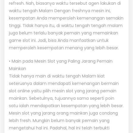
refresh. Nah, biasanya waktu tersebut agen lakukan di
waktu tengah Malam Dengan freshnya mesin ini,
kesempatan Anda memperoleh kemenangan semakin
tinggi. Tidak hanya itu, di waktu tengah tengah malam
juga belum terlalu banyak pemain yang memainkan
game slot ini. Jadi, bisa Anda manfaatkan untuk
memperoleh kesempatan menang yang lebih besar.
• Main pada Mesin Slot yang Paling Jarang Pemain
Mainkan
Tidak hanya main di waktu tengah Malam kiat
seterusnya dalam mendapati kemenangan bermain
slot online yaitu pilih mesin slot yang jarang pemain
mainkan. Sebetulnya, tujuannya sama seperti poin
satu ialah mendapatkan kesempatan yang lebih besar.
Mesin slot yang jarang orang mainkan juga condong
lebih fresh. Mungkin belum banyak pemain yang
mengetahui hal ini. Padahal, hal ini telah terbukti