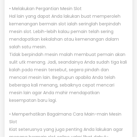
• Melakukan Pergantian Mesin Slot
Hal lain yang dapat Anda lakukan buat memperoleh
kemenangan bermain slot ialah seringlah berpindah
mesin slot. Lebih-lebih kalau pemain telah sering
mendapatkan kekalahan atau kemenangan dalam
salah satu mesin.
Tidak berpindah mesin malah membuat pemain akan
sulit utk menang. Jadi, seandainya Anda sudah tiga kali
kalah pada mesin tersebut, segera pindah dan
mencari mesin lain. Begitupun apabila Anda telah
beberapa kali menang, sebaiknya cepat mencari
mesin lain agar Anda mahir mendapatkan
kesempatan baru lagi.
• Memperhatikan Bagaimana Cara Main-main Mesin
Slot
Kiat seterusnya yang juga penting Anda lakukan agar
menang bermain slot online yakni lihat dahulu