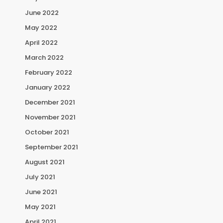
June 2022
May 2022
April 2022
March 2022
February 2022
January 2022
December 2021
November 2021
October 2021
September 2021
August 2021
July 2021
June 2021
May 2021
April 2021