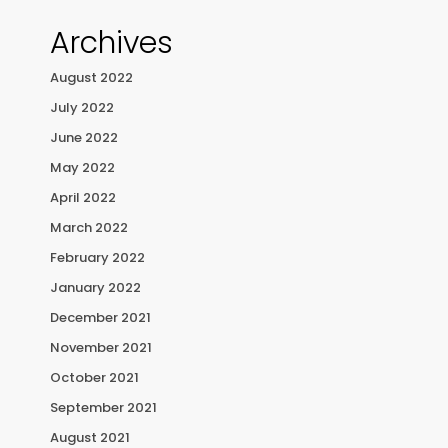
Archives
August 2022
July 2022
June 2022
May 2022
April 2022
March 2022
February 2022
January 2022
December 2021
November 2021
October 2021
September 2021
August 2021