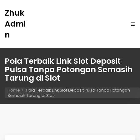
Zhuk
Admi
n
Pola Terbaik Link Slot Deposit
Pulsa Tanpa Potongan Semasih
Tarung di Slot
Home
Pola Terbaik Link Slot Deposit Pulsa Tanpa Potongan
Semasih Tarung di Slot