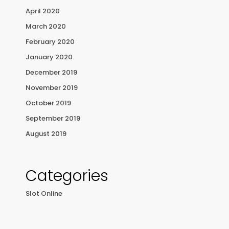
April 2020
March 2020
February 2020
January 2020
December 2019
November 2019
October 2019
September 2019
August 2019
Categories
Slot Online