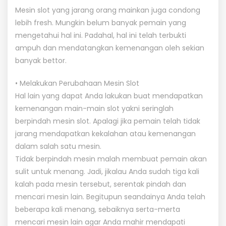
Mesin slot yang jarang orang mainkan juga condong
lebih fresh. Mungkin belum banyak pemain yang
mengetahui hal ini. Padahal, hal ini telah terbukti
ampuh dan mendatangkan kemenangan oleh sekian
banyak bettor.
• Melakukan Perubahaan Mesin Slot
Hal lain yang dapat Anda lakukan buat mendapatkan
kemenangan main-main slot yakni seringlah
berpindah mesin slot. Apalagi jika pemain telah tidak
jarang mendapatkan kekalahan atau kemenangan
dalam salah satu mesin.
Tidak berpindah mesin malah membuat pemain akan
sulit untuk menang. Jadi, jikalau Anda sudah tiga kali
kalah pada mesin tersebut, serentak pindah dan
mencari mesin lain. Begitupun seandainya Anda telah
beberapa kali menang, sebaiknya serta-merta
mencari mesin lain agar Anda mahir mendapati