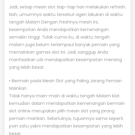
Jadi, setiap mesin slot tiap-tiap hari melakukan refresh.
Nah, umumnya waktu tersebut agen lakukan di waktu
tengah Malam Dengan freshnya mesin ini,
kesempatan Anda mendapatkan kemenangan
semakin tinggi. Tidak cuma itu, di waktu tengah
malam juga belum terlampaui banyak pemain yang
memainkan games slot ini. Jadi, sanggup Anda
manfaatkan utk mendapatkan kesempatan menang
yang lebih besar.
• Bermain pada Mesin Slot yang Paling Jarang Pemain
Mainkan
Tidak hanya main-main di waktu tengah Malam kiat
kemudian dalam mendapatkan kemenangan bermain
slot online merupakan pilih mesin slot yang jarang
pemain mainkan. Sebetulnya, tujuannya sama seperti
poin satu yakni mendapatkan kesempatan yang lebih
besar.