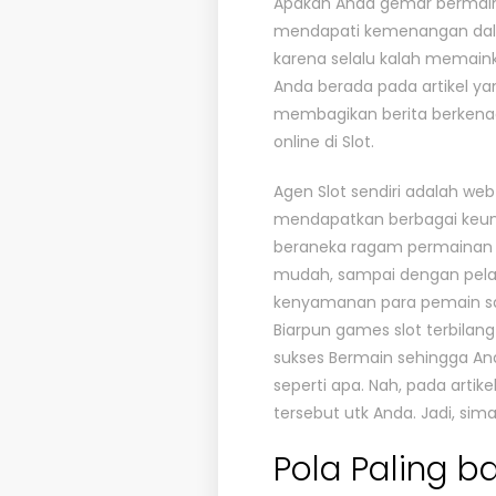
Apakah Anda gemar bermain 
mendapati kemenangan dala
karena selalu kalah memaink
Anda berada pada artikel ya
membagikan berita berkenaa
online di Slot.
Agen Slot sendiri adalah we
mendapatkan berbagai keuntu
beraneka ragam permainan m
mudah, sampai dengan pelay
kenyamanan para pemain sa
Biarpun games slot terbilan
sukses Bermain sehingga An
seperti apa. Nah, pada artik
tersebut utk Anda. Jadi, sima
Pola Paling ba