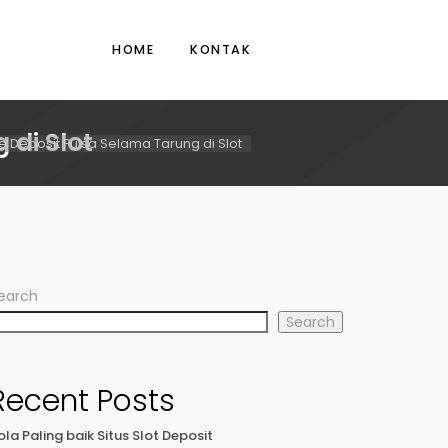
HOME
KONTAK
 di Slot
ne Deposit Pulsa Selama Tarung di Slot
earch
Search
Recent Posts
ola Paling baik Situs Slot Deposit