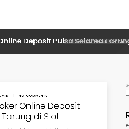
Online Deposit Pulsa Selama Tarung
Home
Pola Terbaik Poker Onli
S
DMIN
|
NO COMMENTS
Poker Online Deposit
Tarung di Slot
P