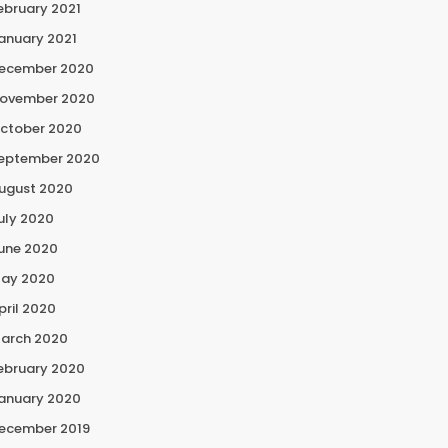
ebruary 2021
anuary 2021
ecember 2020
ovember 2020
ctober 2020
eptember 2020
ugust 2020
uly 2020
une 2020
ay 2020
pril 2020
arch 2020
ebruary 2020
anuary 2020
ecember 2019