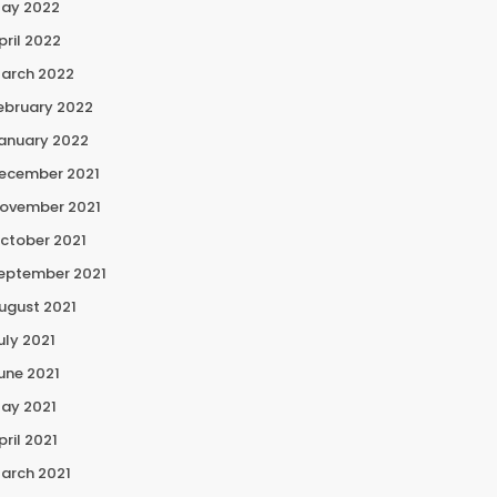
ay 2022
pril 2022
arch 2022
ebruary 2022
anuary 2022
ecember 2021
ovember 2021
ctober 2021
eptember 2021
ugust 2021
uly 2021
une 2021
ay 2021
pril 2021
arch 2021