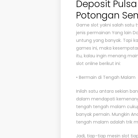
Deposit Puls
Potongan Sem
Game slot yakni salah satu 
jenis permainan Yang lain 
untung yang banyak. Tapi 
games ini, maka kesempatan
itu, kalau ingin menang mai
slot online berikut ini:
• Bermain di Tengah Malam
Inilah satu antara sekian b
dalam mendapati kemenangan
tengah tengah malam cukup
banyak pemain. Mungkin An
tengah malam adalah trik m
Jadi, tiap-tiap mesin slot ti