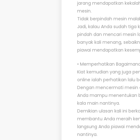
jarang mendapatkan kekala
mesin.
Tidak berpindah mesin mal
Jadi, kalau Anda sudah tiga 
pindah dan mencari mesin lai
banyak kali menang, sebaik
piawai mendapatkan kesempa
• Memperhatikan Bagaimana 
Kiat kemudian yang juga pen
online ialah perhatikan lalu
Dengan mencermati mesin d
Anda mampu menentukan ba
kala main nantinya.
Demikian ulasan kali ini berk
membantu Anda meraih keme
langsung Anda piawai menda
nantinya.