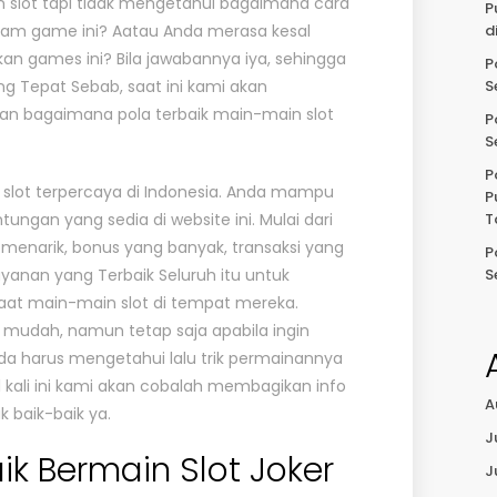
slot tapi tidak mengetahui bagaimana cara
P
m game ini? Aatau Anda merasa kesal
d
an games ini? Bila jawabannya iya, sehingga
P
ng Tepat Sebab, saat ini kami akan
S
n bagaimana pola terbaik main-main slot
P
S
P
b slot terpercaya di Indonesia. Anda mampu
P
ngan yang sedia di website ini. Mulai dari
T
enarik, bonus yang banyak, transaksi yang
P
anan yang Terbaik Seluruh itu untuk
S
at main-main slot di tempat mereka.
g mudah, namun tetap saja apabila ingin
da harus mengetahui lalu trik permainannya
el kali ini kami akan cobalah membagikan info
A
k baik-baik ya.
J
ik Bermain Slot Joker
J