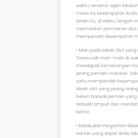
waktu tersebut agen lakuka
mesin ini, kesempatan And
Selain itu, di waktu tengah
memainkan permainan slot 
memperoleh kesempatan me
• Main pada Mesin Slot yang
Terkecuali main-main di wa
mendapati kemenangan main 
jarang pemain mainkan. Sebe
yaitu memperoleh kesempata
Mesin slot yang jarang oran
belum banyak pemain yang me
terbukti ampuh dan mendat
bettor.
• Melakukan Pergantian Mesi
Hal lain yang dapat Anda l