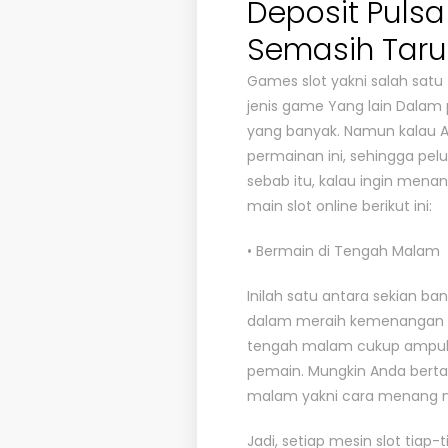
Deposit Puls
Semasih Tarun
Games slot yakni salah satu
jenis game Yang lain Dalam
yang banyak. Namun kalau
permainan ini, sehingga pel
sebab itu, kalau ingin mena
main slot online berikut ini:
• Bermain di Tengah Malam
Inilah satu antara sekian b
dalam meraih kemenangan be
tengah malam cukup ampuh 
pemain. Mungkin Anda bert
malam yakni cara menang m
Jadi, setiap mesin slot tiap-