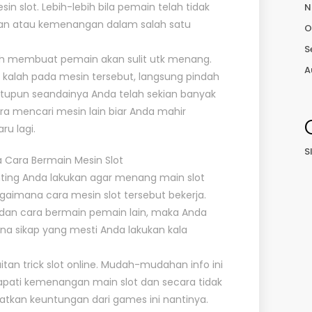
in slot. Lebih-lebih bila pemain telah tidak
N
an atau kemenangan dalam salah satu
O
S
ah membuat pemain akan sulit utk menang.
A
ali kalah pada mesin tersebut, langsung pindah
itupun seandainya Anda telah sekian banyak
ra mencari mesin lain biar Anda mahir
u lagi.
S
Cara Bermain Mesin Slot
nting Anda lakukan agar menang main slot
agaimana cara mesin slot tersebut bekerja.
an cara bermain pemain lain, maka Anda
 sikap yang mesti Anda lakukan kala
aitan trick slot online. Mudah-mudahan info ini
ati kemenangan main slot dan secara tidak
tkan keuntungan dari games ini nantinya.