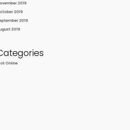
ovember 2019
ctober 2019
eptember 2019
ugust 2019
Categories
lot Online