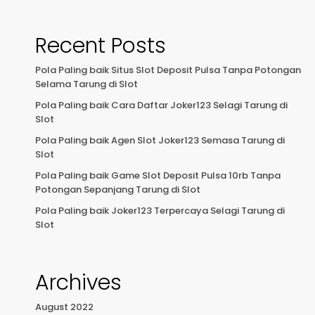
Recent Posts
Pola Paling baik Situs Slot Deposit Pulsa Tanpa Potongan
Selama Tarung di Slot
Pola Paling baik Cara Daftar Joker123 Selagi Tarung di
Slot
Pola Paling baik Agen Slot Joker123 Semasa Tarung di
Slot
Pola Paling baik Game Slot Deposit Pulsa 10rb Tanpa
Potongan Sepanjang Tarung di Slot
Pola Paling baik Joker123 Terpercaya Selagi Tarung di
Slot
Archives
August 2022