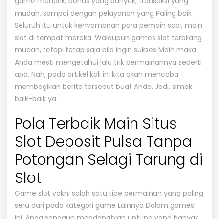
game menarik, bonus yang banyak, transaksi yang
mudah, sampai dengan pelayanan yang Paling baik
Seluruh itu untuk kenyamanan para pemain saat main
slot di tempat mereka. Walaupun games slot terbilang
mudah, tetapi tetap saja bila ingin sukses Main maka
Anda mesti mengetahui lalu trik permainannya seperti
apa. Nah, pada artikel kali ini kita akan mencoba
membagikan berita tersebut buat Anda. Jadi, simak
baik-baik ya.
Pola Terbaik Main Situs
Slot Deposit Pulsa Tanpa
Potongan Selagi Tarung di
Slot
Game slot yakni salah satu tipe permainan yang paling
seru dari pada kategori game Lainnya Dalam games
ini, Anda sanggup mendapatkan untung yang banyak.