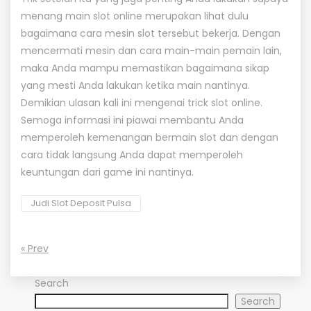
menang main slot online merupakan lihat dulu
bagaimana cara mesin slot tersebut bekerja. Dengan
mencermati mesin dan cara main-main pemain lain,
maka Anda mampu memastikan bagaimana sikap
yang mesti Anda lakukan ketika main nantinya.
Demikian ulasan kali ini mengenai trick slot online.
Semoga informasi ini piawai membantu Anda
memperoleh kemenangan bermain slot dan dengan
cara tidak langsung Anda dapat memperoleh
keuntungan dari game ini nantinya.
Judi Slot Deposit Pulsa
« Prev
Search
Search