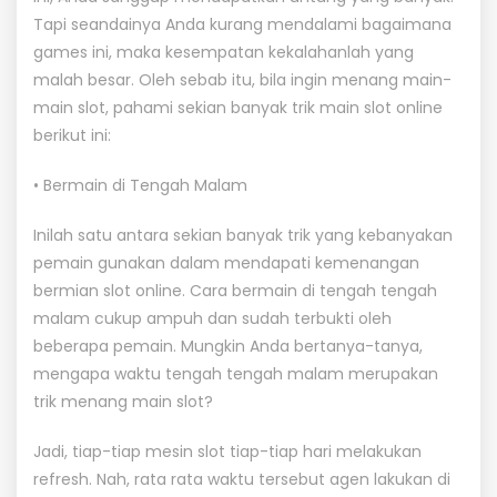
Tapi seandainya Anda kurang mendalami bagaimana
games ini, maka kesempatan kekalahanlah yang
malah besar. Oleh sebab itu, bila ingin menang main-
main slot, pahami sekian banyak trik main slot online
berikut ini:
• Bermain di Tengah Malam
Inilah satu antara sekian banyak trik yang kebanyakan
pemain gunakan dalam mendapati kemenangan
bermian slot online. Cara bermain di tengah tengah
malam cukup ampuh dan sudah terbukti oleh
beberapa pemain. Mungkin Anda bertanya-tanya,
mengapa waktu tengah tengah malam merupakan
trik menang main slot?
Jadi, tiap-tiap mesin slot tiap-tiap hari melakukan
refresh. Nah, rata rata waktu tersebut agen lakukan di