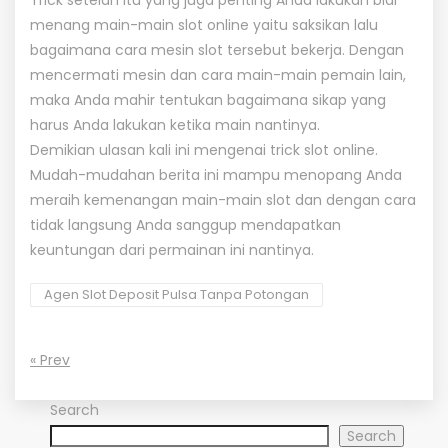
menang main-main slot online yaitu saksikan lalu
bagaimana cara mesin slot tersebut bekerja. Dengan
mencermati mesin dan cara main-main pemain lain,
maka Anda mahir tentukan bagaimana sikap yang
harus Anda lakukan ketika main nantinya.
Demikian ulasan kali ini mengenai trick slot online.
Mudah-mudahan berita ini mampu menopang Anda
meraih kemenangan main-main slot dan dengan cara
tidak langsung Anda sanggup mendapatkan
keuntungan dari permainan ini nantinya.
Agen Slot Deposit Pulsa Tanpa Potongan
« Prev
Search
Search