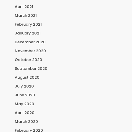
April 2021
March 2021
February 2021
January 2021
December 2020
November 2020
October 2020
September 2020
August 2020
July 2020
June 2020
May 2020
April 2020
March 2020
February 2020