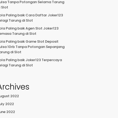
ulsa Tanpa Potongan Selama Tarung
i Slot
ola Paling baik Cara Daftar Joker123
elagi Tarung di Slot
ola Paling baik Agen Slot Joker123
emasa Tarung di Slot
ola Paling baik Game Slot Deposit
ulsa 10rb Tanpa Potongan Sepanjang
arung di Slot
ola Paling baik Joker123 Terpercaya
elagi Tarung di Slot
Archives
ugust 2022
uly 2022
une 2022