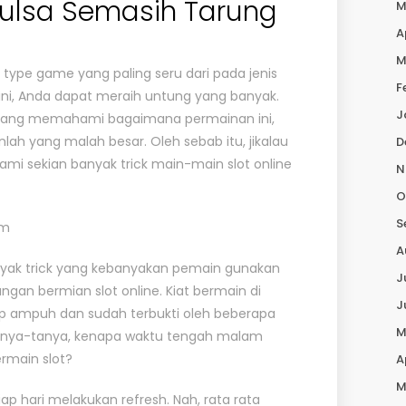
Pulsa Semasih Tarung
M
A
M
 type game yang paling seru dari pada jenis
F
i, Anda dapat meraih untung yang banyak.
J
rang memahami bagaimana permainan ini,
h yang malah besar. Oleh sebab itu, jikalau
D
ami sekian banyak trick main-main slot online
N
O
S
am
A
anyak trick yang kebanyakan pemain gunakan
J
n bermian slot online. Kiat bermain di
J
 ampuh dan sudah terbukti oleh beberapa
M
anya-tanya, kenapa waktu tengah malam
main slot?
A
M
tiap hari melakukan refresh. Nah, rata rata