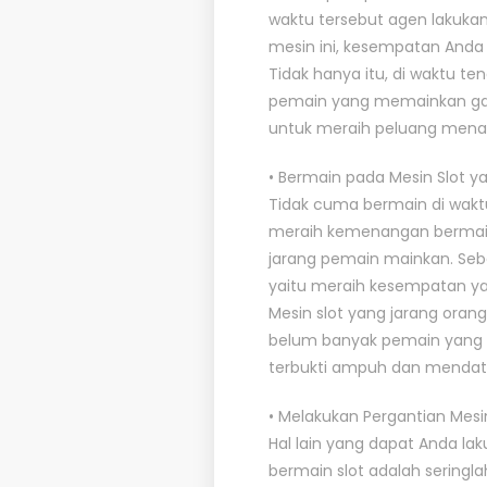
waktu tersebut agen lakuka
mesin ini, kesempatan And
Tidak hanya itu, di waktu 
pemain yang memainkan game
untuk meraih peluang menan
• Bermain pada Mesin Slot y
Tidak cuma bermain di wakt
meraih kemenangan bermain 
jarang pemain mainkan. Sebe
yaitu meraih kesempatan yan
Mesin slot yang jarang oran
belum banyak pemain yang me
terbukti ampuh dan mendat
• Melakukan Pergantian Mesi
Hal lain yang dapat Anda 
bermain slot adalah seringlah