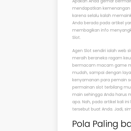
Apakah Anda gemar bermain 
mendapatkan kemenangan d
karena selalu kalah memaink
Anda berada pada artikel yan
membagikan info menyangkut
Slot.
Agen Slot sendiri ialah web s
meraih beraneka ragam keuntu
bermacam macam game mena
mudah, sampai dengan layana
kenyamanan para pemain sa
permainan slot terbilang mud
main sehingga Anda harus m
apa. Nah, pada artikel kali 
tersebut buat Anda. Jadi, si
Pola Paling 