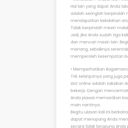
Hal lain yang dapat Anda l
adalah seringlah berpindah me
mendapatkan kekalahan ata
Tidak berpindah mesin mal
Jadi, jika Anda sudah tiga k
dan mencari mesin lain. Beg
menang, sebaiknya serentak 
memperoleh kesempatan bar
• Memperhatikan Bagaimana 
Trik selanjutnya yang juga
slot online adalah saksikan
bekerja. Dengan mencermati
Anda piawai memastikan bag
main nantinya.
Begitu ulasan kali ini berkai
dapat menopang Anda mend
secara tidak langsung Anda