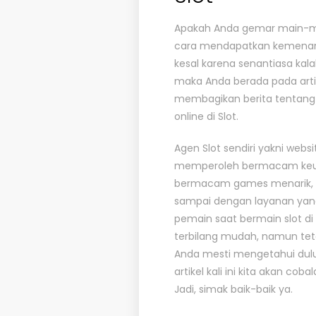
Apakah Anda gemar main-ma
cara mendapatkan kemenan
kesal karena senantiasa kal
maka Anda berada pada artik
membagikan berita tentang 
online di Slot.
Agen Slot sendiri yakni websi
memperoleh bermacam keuntun
bermacam games menarik, b
sampai dengan layanan yang
pemain saat bermain slot d
terbilang mudah, namun teta
Anda mesti mengetahui dulu 
artikel kali ini kita akan c
Jadi, simak baik-baik ya.