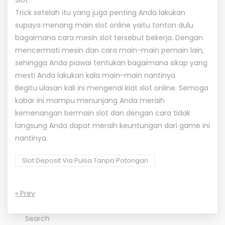
Trick setelah itu yang juga penting Anda lakukan
supaya menang main slot online yaitu tonton dulu
bagaimana cara mesin slot tersebut bekerja. Dengan
mencermati mesin dan cara main-main pemain lain,
sehingga Anda piawai tentukan bagaimana sikap yang
mesti Anda lakukan kala main-main nantinya.
Begitu ulasan kali ini mengenai kiat slot online. Semoga
kabar ini mampu menunjang Anda meraih
kemenangan bermain slot dan dengan cara tidak
langsung Anda dapat meraih keuntungan dari game ini
nantinya.
Slot Deposit Via Pulsa Tanpa Potongan
« Prev
Search