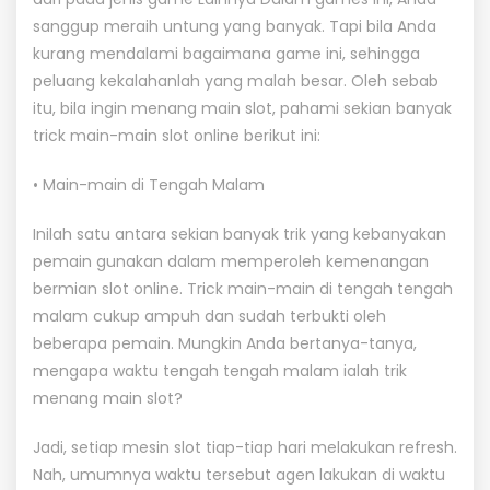
sanggup meraih untung yang banyak. Tapi bila Anda
kurang mendalami bagaimana game ini, sehingga
peluang kekalahanlah yang malah besar. Oleh sebab
itu, bila ingin menang main slot, pahami sekian banyak
trick main-main slot online berikut ini:
• Main-main di Tengah Malam
Inilah satu antara sekian banyak trik yang kebanyakan
pemain gunakan dalam memperoleh kemenangan
bermian slot online. Trick main-main di tengah tengah
malam cukup ampuh dan sudah terbukti oleh
beberapa pemain. Mungkin Anda bertanya-tanya,
mengapa waktu tengah tengah malam ialah trik
menang main slot?
Jadi, setiap mesin slot tiap-tiap hari melakukan refresh.
Nah, umumnya waktu tersebut agen lakukan di waktu