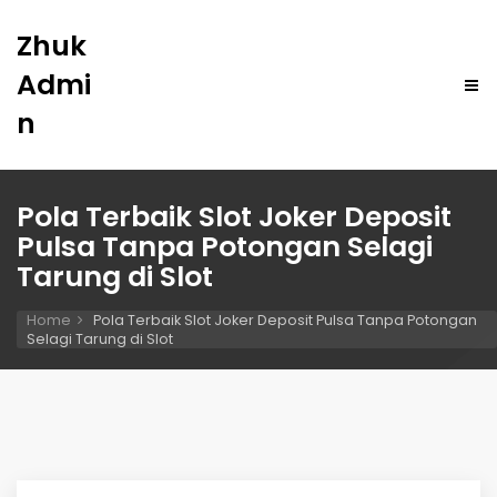
Zhuk
Admi
n
Pola Terbaik Slot Joker Deposit
Pulsa Tanpa Potongan Selagi
Tarung di Slot
Home
Pola Terbaik Slot Joker Deposit Pulsa Tanpa Potongan
Selagi Tarung di Slot