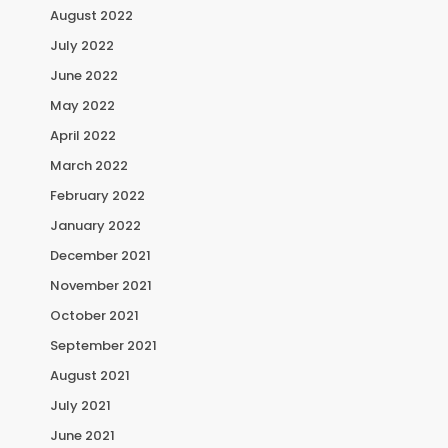
August 2022
July 2022
June 2022
May 2022
April 2022
March 2022
February 2022
January 2022
December 2021
November 2021
October 2021
September 2021
August 2021
July 2021
June 2021