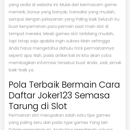
yang sedia di website ini. Mulai dari bermacam game
menarik, bonus yang banyak, transaksi yang mudah,
sampai dengan pelayanan yang Paling baik Seluruh itu
buat kenyamanan para pemain saat main slot di
tempat mereka. Meski games slot terbilang mudah,
tapi tetap saja apabila ingin sukses Main sehingga
Anda harus mengetahui dahulu trick permainannya
seperti apa. Nah, pada artikel kali ini kita akan coba
membagikan informasi tersebut buat Anda. Jadi, simak
baik-baik ya.
Pola Terbaik Bermain Cara
Daftar Joker123 Semasa
Tarung di Slot
Permainan slot merupakan salah satu tipe games
yang paling seru dari pada type games Yang lain
Dalam permainan ini, Anda bisa mendapati untung