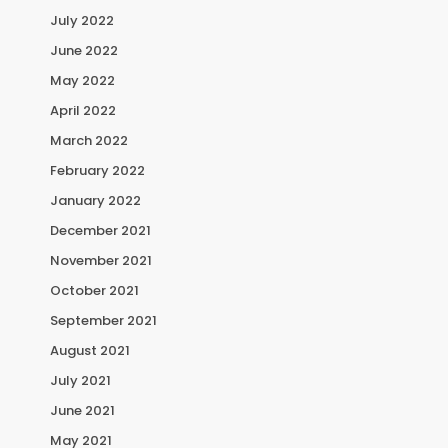
July 2022
June 2022
May 2022
April 2022
March 2022
February 2022
January 2022
December 2021
November 2021
October 2021
September 2021
August 2021
July 2021
June 2021
May 2021