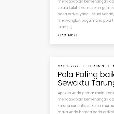
mendapatkan kemenangan dala
selalu kalah memainkan games 
pada artikel yang Sesuai Sebab
menyangkut bagaimana pola terba
ialah […]
READ MORE
MAY 2, 2020
|
BY ADMIN
|
Pola Paling bai
Sewaktu Tarung
Apakah Anda gemar main-main 
mendapatkan kemenangan dala
karena senantiasa kalah memai
maka Anda berada pada artikel