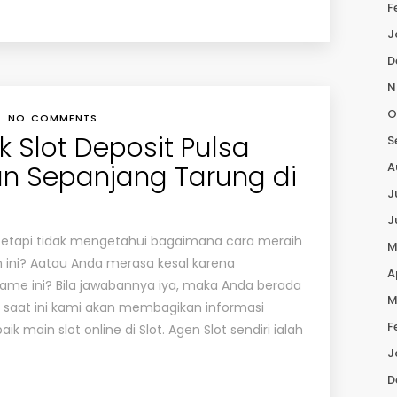
F
J
D
N
O
NO COMMENTS
nk Slot Deposit Pulsa
S
n Sepanjang Tarung di
A
J
J
tetapi tidak mengetahui bagaimana cara meraih
M
ni? Aatau Anda merasa kesal karena
A
me ini? Bila jawabannya iya, maka Anda berada
M
, saat ini kami akan membagikan informasi
F
 main slot online di Slot. Agen Slot sendiri ialah
J
D