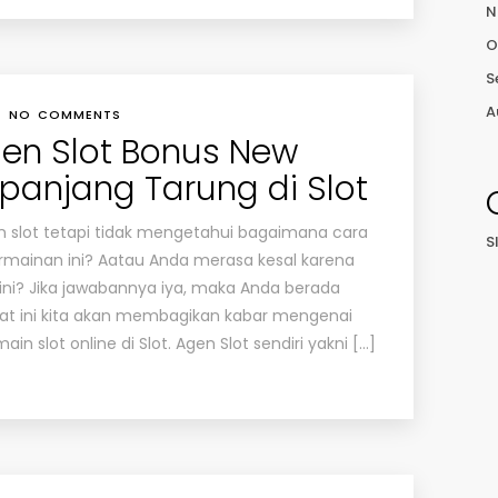
N
O
S
A
NO COMMENTS
gen Slot Bonus New
anjang Tarung di Slot
slot tetapi tidak mengetahui bagaimana cara
S
ainan ini? Aatau Anda merasa kesal karena
ni? Jika jawabannya iya, maka Anda berada
saat ini kita akan membagikan kabar mengenai
 slot online di Slot. Agen Slot sendiri yakni […]