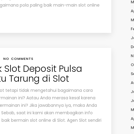
M
imana pola paling baik main-main slot online
A
M
F
J
D
N
NO COMMENTS
O
k Slot Deposit Pulsa
S
u Tarung di Slot
A
ot tetapi tidak mengetahui bagaimana cara
J
ainan ini? Aatau Anda merasa kesal karena
J
rmainan ini? Jika jawabannya iya, maka Anda
M
t Sebab, saat ini kami akan membagikan info
A
aik bermain slot online di Slot. Agen Slot sendiri
M