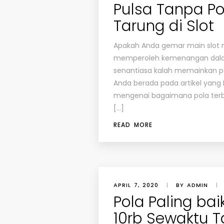
Pulsa Tanpa P
Tarung di Slot
Apakah Anda gemar main slot
memperoleh kemenangan dalam
senantiasa kalah memainkan pe
Anda berada pada artikel yang
mengenai bagaimana pola terbaik
[…]
READ MORE
APRIL 7, 2020
|
BY ADMIN
|
Pola Paling bai
10rb Sewaktu T