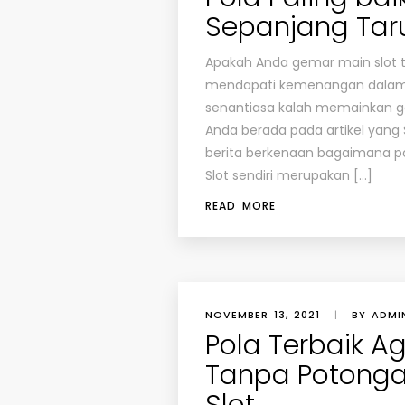
Sepanjang Taru
Apakah Anda gemar main slot 
mendapati kemenangan dalam 
senantiasa kalah memainkan ga
Anda berada pada artikel yang 
berita berkenaan bagaimana pol
Slot sendiri merupakan […]
READ MORE
NOVEMBER 13, 2021
|
BY ADMI
Pola Terbaik Ag
Tanpa Potonga
Slot