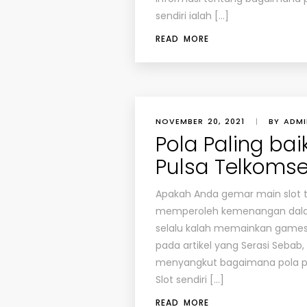
sendiri ialah […]
READ MORE
NOVEMBER 20, 2021
|
BY ADMI
Pola Paling bai
Pulsa Telkomse
Apakah Anda gemar main slot 
memperoleh kemenangan dalam
selalu kalah memainkan games 
pada artikel yang Serasi Sebab
menyangkut bagaimana pola pali
Slot sendiri […]
READ MORE