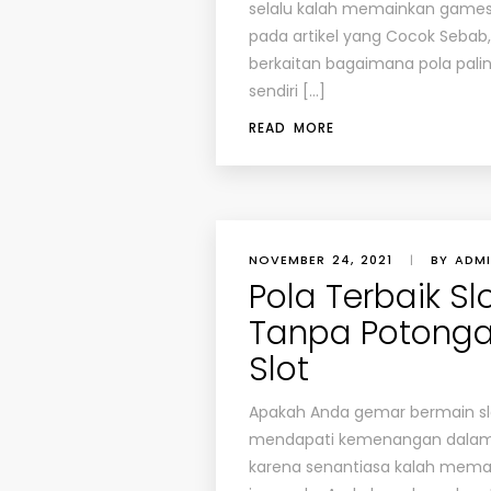
selalu kalah memainkan games 
pada artikel yang Cocok Sebab
berkaitan bagaimana pola paling
sendiri […]
READ MORE
NOVEMBER 24, 2021
|
BY ADM
Pola Terbaik Sl
Tanpa Potonga
Slot
Apakah Anda gemar bermain s
mendapati kemenangan dalam 
karena senantiasa kalah mema