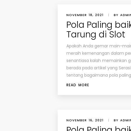
NOVEMBER 18, 2021
|
BY ADMI
Pola Paling bai
Tarung di Slot
Apakah Anda gemar main-main 
meraih kemenangan dalam perm
senantiasa kalah memainkan ga
berada pada artikel yang Seras
tentang bagaimana pola paling ba
READ MORE
NOVEMBER 16, 2021
|
BY ADMI
Pola Paling bai