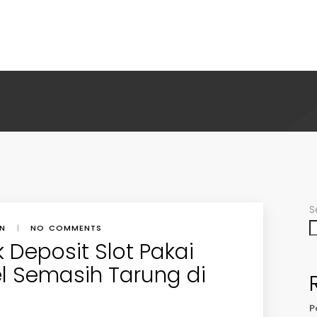
S
N
|
NO COMMENTS
k Deposit Slot Pakai
l Semasih Tarung di
P