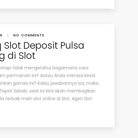
N
|
NO COMMENTS
 Slot Deposit Pulsa
 di Slot
tetapi tidak mengetahui bagaimana cara
 permainan ini? Aatau Anda merasa kesal
nkan games ini? Kalau jawabannya iya, maka
 Tepat Sebab, saat ini kita akan membagikan
erbaik main slot online di Slot. Agen Slot