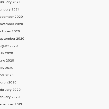
ebruary 2021
anuary 2021
ecember 2020
ovember 2020
ctober 2020
eptember 2020
ugust 2020
uly 2020
une 2020
ay 2020
pril 2020
arch 2020
ebruary 2020
anuary 2020
ecember 2019