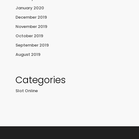
January 2020
December 2019
November 2019
October 2019
September 2019
August 2019
Categories
Slot Online