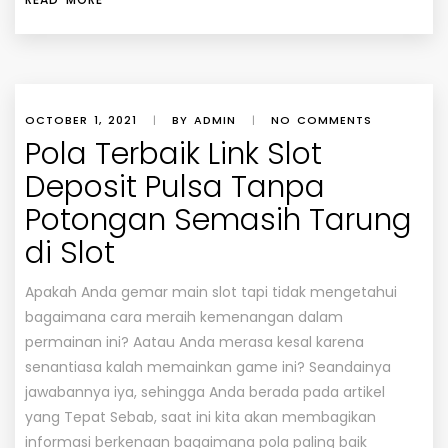
OCTOBER 1, 2021
|
BY ADMIN
|
NO COMMENTS
Pola Terbaik Link Slot
Deposit Pulsa Tanpa
Potongan Semasih Tarung
di Slot
Apakah Anda gemar main slot tapi tidak mengetahui
bagaimana cara meraih kemenangan dalam
permainan ini? Aatau Anda merasa kesal karena
senantiasa kalah memainkan game ini? Seandainya
jawabannya iya, sehingga Anda berada pada artikel
yang Tepat Sebab, saat ini kita akan membagikan
informasi berkenaan bagaimana pola paling baik