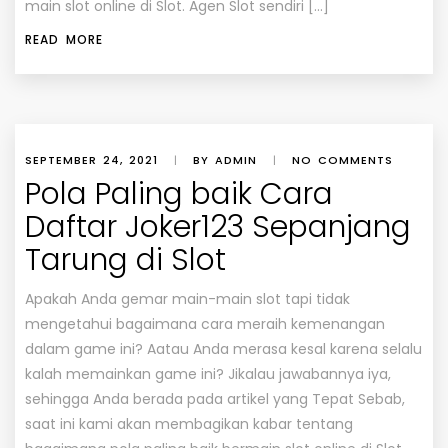
main slot online di Slot. Agen Slot sendiri […]
READ MORE
SEPTEMBER 24, 2021
|
BY ADMIN
|
NO COMMENTS
Pola Paling baik Cara
Daftar Joker123 Sepanjang
Tarung di Slot
Apakah Anda gemar main-main slot tapi tidak
mengetahui bagaimana cara meraih kemenangan
dalam game ini? Aatau Anda merasa kesal karena selalu
kalah memainkan game ini? Jikalau jawabannya iya,
sehingga Anda berada pada artikel yang Tepat Sebab,
saat ini kami akan membagikan kabar tentang