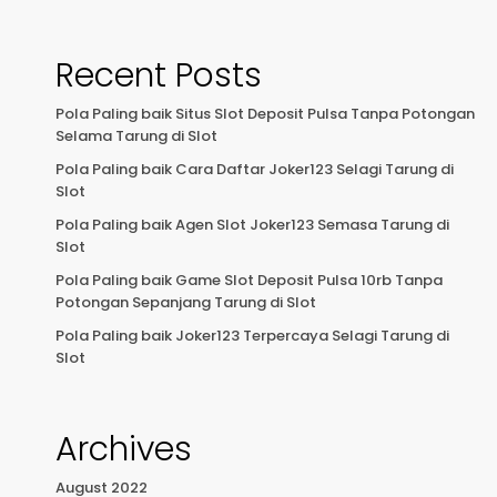
Recent Posts
Pola Paling baik Situs Slot Deposit Pulsa Tanpa Potongan
Selama Tarung di Slot
Pola Paling baik Cara Daftar Joker123 Selagi Tarung di
Slot
Pola Paling baik Agen Slot Joker123 Semasa Tarung di
Slot
Pola Paling baik Game Slot Deposit Pulsa 10rb Tanpa
Potongan Sepanjang Tarung di Slot
Pola Paling baik Joker123 Terpercaya Selagi Tarung di
Slot
Archives
August 2022