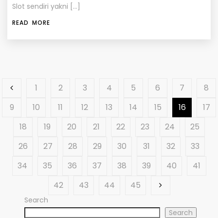
Slot sendiri yakni […]
READ MORE
1
2
3
4
5
6
7
8
9
10
11
12
13
14
15
16
17
18
19
20
21
22
23
24
25
26
27
28
29
30
31
32
33
34
35
36
37
38
39
40
41
42
43
44
45
Search
Search