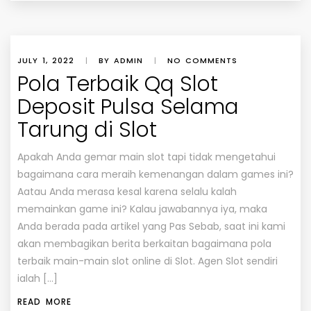
JULY 1, 2022
|
BY ADMIN
|
NO COMMENTS
Pola Terbaik Qq Slot
Deposit Pulsa Selama
Tarung di Slot
Apakah Anda gemar main slot tapi tidak mengetahui
bagaimana cara meraih kemenangan dalam games ini?
Aatau Anda merasa kesal karena selalu kalah
memainkan game ini? Kalau jawabannya iya, maka
Anda berada pada artikel yang Pas Sebab, saat ini kami
akan membagikan berita berkaitan bagaimana pola
terbaik main-main slot online di Slot. Agen Slot sendiri
ialah […]
READ MORE