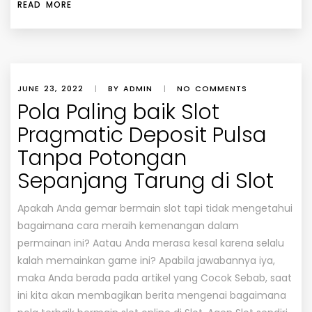
READ MORE
JUNE 23, 2022
|
BY ADMIN
|
NO COMMENTS
Pola Paling baik Slot
Pragmatic Deposit Pulsa
Tanpa Potongan
Sepanjang Tarung di Slot
Apakah Anda gemar bermain slot tapi tidak mengetahui
bagaimana cara meraih kemenangan dalam
permainan ini? Aatau Anda merasa kesal karena selalu
kalah memainkan game ini? Apabila jawabannya iya,
maka Anda berada pada artikel yang Cocok Sebab, saat
ini kita akan membagikan berita mengenai bagaimana