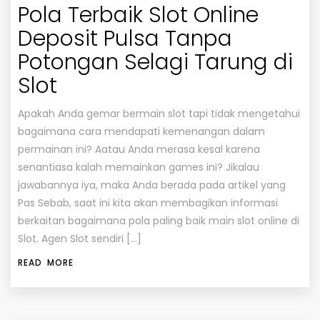
Pola Terbaik Slot Online
Deposit Pulsa Tanpa
Potongan Selagi Tarung di
Slot
Apakah Anda gemar bermain slot tapi tidak mengetahui
bagaimana cara mendapati kemenangan dalam
permainan ini? Aatau Anda merasa kesal karena
senantiasa kalah memainkan games ini? Jikalau
jawabannya iya, maka Anda berada pada artikel yang
Pas Sebab, saat ini kita akan membagikan informasi
berkaitan bagaimana pola paling baik main slot online di
Slot. Agen Slot sendiri […]
READ MORE