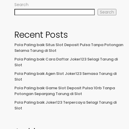
Search
Search
Recent Posts
Pola Paling baik Situs Slot Deposit Pulsa Tanpa Potongan
Selama Tarung di Slot
Pola Paling baik Cara Daftar Joker123 Selagi Tarung di
Slot
Pola Paling baik Agen Slot Joker123 Semasa Tarung di
Slot
Pola Paling baik Game Slot Deposit Pulsa 10rb Tanpa
Potongan Sepanjang Tarung di Slot
Pola Paling baik Joker123 Terpercaya Selagi Tarung di
Slot