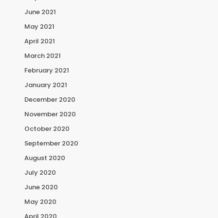
June 2021
May 2021
April 2021
March 2021
February 2021
January 2021
December 2020
November 2020
October 2020
September 2020
August 2020
July 2020
June 2020
May 2020
April 2020