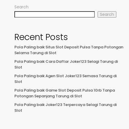
Search
Search
Recent Posts
Pola Paling baik Situs Slot Deposit Pulsa Tanpa Potongan
Selama Tarung di Slot
Pola Paling baik Cara Daftar Joker123 Selagi Tarung di
Slot
Pola Paling baik Agen Slot Joker123 Semasa Tarung di
Slot
Pola Paling baik Game Slot Deposit Pulsa 10rb Tanpa
Potongan Sepanjang Tarung di Slot
Pola Paling baik Joker123 Terpercaya Selagi Tarung di
Slot