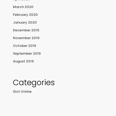
March 2020
February 2020
January 2020
December 2019
November 2019
October 2019
September 2019
August 2019
Categories
Slot Online