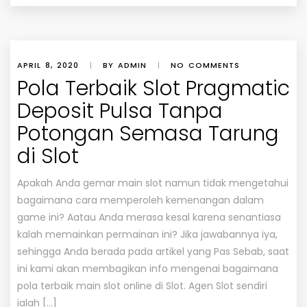
APRIL 8, 2020
|
BY ADMIN
|
NO COMMENTS
Pola Terbaik Slot Pragmatic
Deposit Pulsa Tanpa
Potongan Semasa Tarung
di Slot
Apakah Anda gemar main slot namun tidak mengetahui
bagaimana cara memperoleh kemenangan dalam
game ini? Aatau Anda merasa kesal karena senantiasa
kalah memainkan permainan ini? Jika jawabannya iya,
sehingga Anda berada pada artikel yang Pas Sebab, saat
ini kami akan membagikan info mengenai bagaimana
pola terbaik main slot online di Slot. Agen Slot sendiri
ialah […]