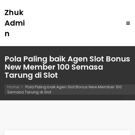
Zhuk
Admi
n
Pola Paling baik Agen Slot Bonus
New Member 100 Semasa
Tarung di Slot
Home
Pola Paling baik Agen Slot Bonus New Member 100
Semasa Tarung di Slot