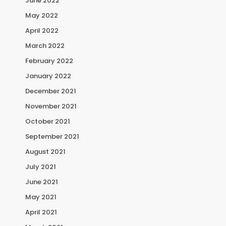
June 2022
May 2022
April 2022
March 2022
February 2022
January 2022
December 2021
November 2021
October 2021
September 2021
August 2021
July 2021
June 2021
May 2021
April 2021