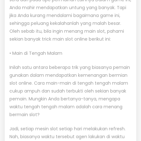
Anda mahir mendapatkan untung yang banyak. Tapi
jika Anda kurang mendalami bagaimana game ini,
sehingga peluang kekalahanlah yang malah besar.
Oleh sebab itu, bila ingin menang main slot, pahami
sekian banyak trick main slot online berikut ini:
• Main di Tengah Malam
Inilah satu antara beberapa trik yang biasanya pemain
gunakan dalam mendapatkan kemenangan bermian
slot online. Cara main-main di tengah tengah malam
cukup ampuh dan sudah terbukti oleh sekian banyak
pemain. Mungkin Anda bertanya-tanya, mengapa
waktu tengah tengah malam adalah cara menang
bermain slot?
Jadi, setiap mesin slot setiap hari melakukan refresh.
Nah, biasanya waktu tersebut agen lakukan di waktu