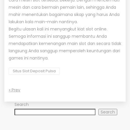
mesin dan cara bermain pemain lain, sehingga Anda
mahir menentukan bagaimana sikap yang harus Anda
lakukan kala main-main nantinya.
Begitu ulasan kali ini menyangkut kiat slot online.
Semoga informasi ini sanggup membantu Anda
mendapatkan kemenangan main slot dan secara tidak
langsung Anda sanggup memperoleh keuntungan dari
games ini nantinya.
Situs Slot Deposit Pulsa
« Prev
Search
Search