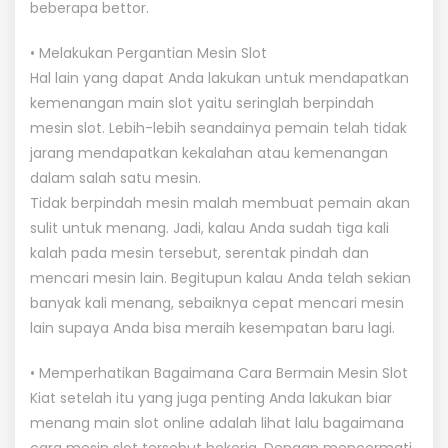
beberapa bettor.
• Melakukan Pergantian Mesin Slot
Hal lain yang dapat Anda lakukan untuk mendapatkan
kemenangan main slot yaitu seringlah berpindah
mesin slot. Lebih-lebih seandainya pemain telah tidak
jarang mendapatkan kekalahan atau kemenangan
dalam salah satu mesin.
Tidak berpindah mesin malah membuat pemain akan
sulit untuk menang. Jadi, kalau Anda sudah tiga kali
kalah pada mesin tersebut, serentak pindah dan
mencari mesin lain. Begitupun kalau Anda telah sekian
banyak kali menang, sebaiknya cepat mencari mesin
lain supaya Anda bisa meraih kesempatan baru lagi.
• Memperhatikan Bagaimana Cara Bermain Mesin Slot
Kiat setelah itu yang juga penting Anda lakukan biar
menang main slot online adalah lihat lalu bagaimana
cara mesin slot tersebut bekerja. Dengan mencermati