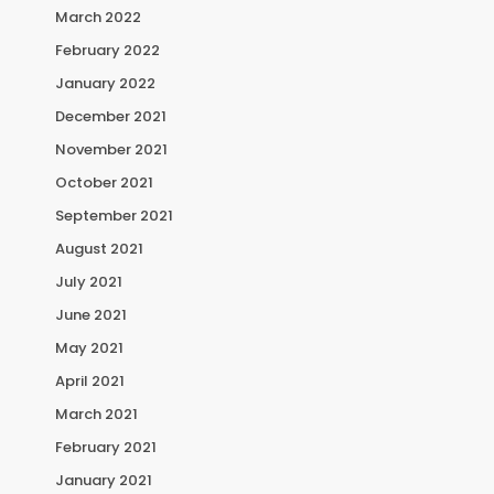
March 2022
February 2022
January 2022
December 2021
November 2021
October 2021
September 2021
August 2021
July 2021
June 2021
May 2021
April 2021
March 2021
February 2021
January 2021