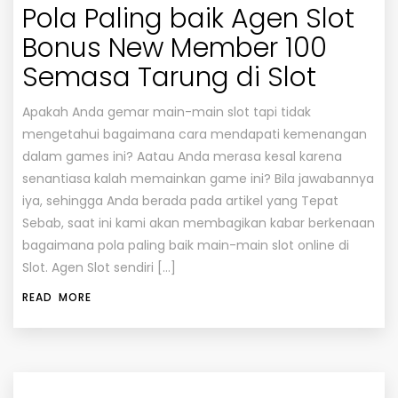
Pola Paling baik Agen Slot
Bonus New Member 100
Semasa Tarung di Slot
Apakah Anda gemar main-main slot tapi tidak
mengetahui bagaimana cara mendapati kemenangan
dalam games ini? Aatau Anda merasa kesal karena
senantiasa kalah memainkan game ini? Bila jawabannya
iya, sehingga Anda berada pada artikel yang Tepat
Sebab, saat ini kami akan membagikan kabar berkenaan
bagaimana pola paling baik main-main slot online di
Slot. Agen Slot sendiri […]
READ MORE