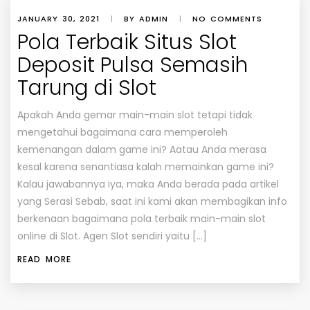
JANUARY 30, 2021
|
BY ADMIN
|
NO COMMENTS
Pola Terbaik Situs Slot
Deposit Pulsa Semasih
Tarung di Slot
Apakah Anda gemar main-main slot tetapi tidak
mengetahui bagaimana cara memperoleh
kemenangan dalam game ini? Aatau Anda merasa
kesal karena senantiasa kalah memainkan game ini?
Kalau jawabannya iya, maka Anda berada pada artikel
yang Serasi Sebab, saat ini kami akan membagikan info
berkenaan bagaimana pola terbaik main-main slot
online di Slot. Agen Slot sendiri yaitu […]
READ MORE