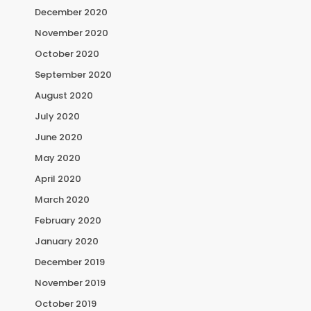
December 2020
November 2020
October 2020
September 2020
August 2020
July 2020
June 2020
May 2020
April 2020
March 2020
February 2020
January 2020
December 2019
November 2019
October 2019