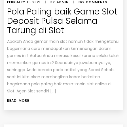
FEBRUARY 11, 2021
|
BY ADMIN
|
NO COMMENTS
Pola Paling baik Game Slot
Deposit Pulsa Selama
Tarung di Slot
Apakah Anda gemar main slot namun tidak mengetahui
bagaimana cara mendapatkan kemenangan dalam
games ini? Aatau Anda merasa kesal karena selalu kalah
memainkan games ini? Seandainya jawabannya iya,
sehingga Anda berada pada artikel yang Serasi Sebab,
saat ini kita akan membagikan kabar berkaitan
bagaimana pola paling baik main-main slot online di
Slot. Agen Slot sendiri […]
READ MORE