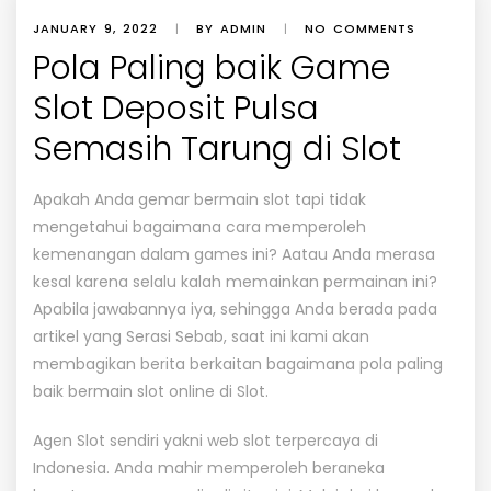
JANUARY 9, 2022
|
BY ADMIN
|
NO COMMENTS
Pola Paling baik Game
Slot Deposit Pulsa
Semasih Tarung di Slot
Apakah Anda gemar bermain slot tapi tidak
mengetahui bagaimana cara memperoleh
kemenangan dalam games ini? Aatau Anda merasa
kesal karena selalu kalah memainkan permainan ini?
Apabila jawabannya iya, sehingga Anda berada pada
artikel yang Serasi Sebab, saat ini kami akan
membagikan berita berkaitan bagaimana pola paling
baik bermain slot online di Slot.
Agen Slot sendiri yakni web slot terpercaya di
Indonesia. Anda mahir memperoleh beraneka