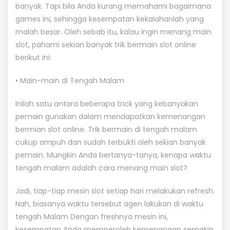
banyak. Tapi bila Anda kurang memahami bagaimana
games ini, sehingga kesempatan kekalahanlah yang
malah besar. Oleh sebab itu, kalau ingin menang main
slot, pahami sekian banyak trik bermain slot online
berikut ini:
• Main-main di Tengah Malam
Inilah satu antara beberapa trick yang kebanyakan
pemain gunakan dalam mendapatkan kemenangan
bermian slot online. Trik bermain di tengah malam
cukup ampuh dan sudah terbukti oleh sekian banyak
pemain. Mungkin Anda bertanya-tanya, kenapa waktu
tengah malam adalah cara menang main slot?
Jadi, tiap-tiap mesin slot setiap hari melakukan refresh.
Nah, biasanya waktu tersebut agen lakukan di waktu
tengah Malam Dengan freshnya mesin ini,
kesempatan Anda memperoleh kemenangan semakin