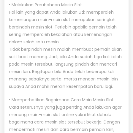
• Melakukan Perubahaan Mesin Slot
Hal lain yang dapat Anda lakukan utk memperoleh
kemenangan main-main slot merupakan seringlah
berpindah mesin slot. Terlebih apabila pemain telah
sering memperoleh kekalahan atau kemenangan
dalam salah satu mesin.
Tidak berpindah mesin malah membuat pemain akan
sulit buat menang. Jadi, bila Anda sudah tiga kali kalah
pada mesin tersebut, langsung pindah dan mencari
mesin lain. Begitupun bila Anda telah beberapa kali
menang, sebaiknya serta-merta mencari mesin lain
supaya Anda mahir meraih kesempatan baru lagi.
• Memperhatikan Bagaimana Cara Main Mesin Slot
Cara seterusnya yang juga penting Anda lakukan agar
menang main-main slot online yakni lihat dahulu
bagaimana cara mesin slot tersebut bekerja. Dengan
mencermati mesin dan cara bermain pemain lain,