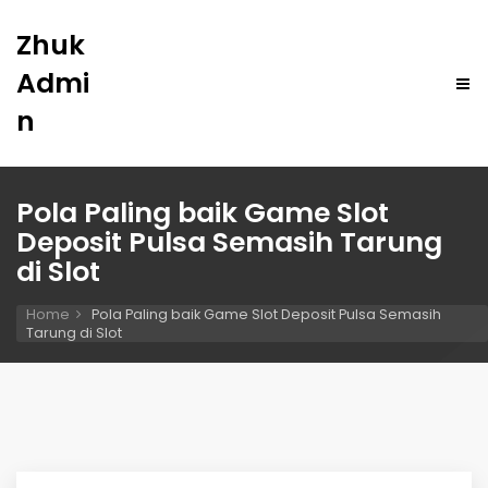
Zhuk
Admi
n
Pola Paling baik Game Slot
Deposit Pulsa Semasih Tarung
di Slot
Home
Pola Paling baik Game Slot Deposit Pulsa Semasih
Tarung di Slot