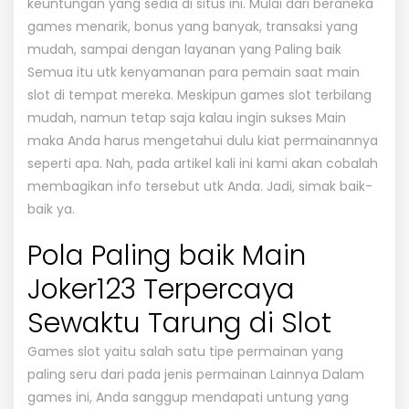
keuntungan yang sedia di situs ini. Mulai dari beraneka
games menarik, bonus yang banyak, transaksi yang
mudah, sampai dengan layanan yang Paling baik
Semua itu utk kenyamanan para pemain saat main
slot di tempat mereka. Meskipun games slot terbilang
mudah, namun tetap saja kalau ingin sukses Main
maka Anda harus mengetahui dulu kiat permainannya
seperti apa. Nah, pada artikel kali ini kami akan cobalah
membagikan info tersebut utk Anda. Jadi, simak baik-
baik ya.
Pola Paling baik Main
Joker123 Terpercaya
Sewaktu Tarung di Slot
Games slot yaitu salah satu tipe permainan yang
paling seru dari pada jenis permainan Lainnya Dalam
games ini, Anda sanggup mendapati untung yang