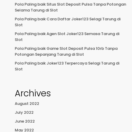
Pola Paling baik Situs Slot Deposit Pulsa Tanpa Potongan
Selama Tarung di Slot
Pola Paling baik Cara Daftar Joker123 Selagi Tarung di
Slot
Pola Paling baik Agen Slot Joker123 Semasa Tarung di
Slot
Pola Paling baik Game Slot Deposit Pulsa 10rb Tanpa
Potongan Sepanjang Tarung di Slot
Pola Paling baik Joker123 Terpercaya Selagi Tarung di
Slot
Archives
August 2022
July 2022
June 2022
May 2022