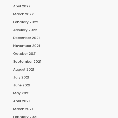
April 2022
March 2022
February 2022
January 2022
December 2021
November 2021
October 2021
September 2021
August 2021
July 2021
June 2021
May 2021
April 2021
March 2021
February 2021