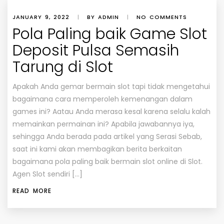
JANUARY 9, 2022
|
BY ADMIN
|
NO COMMENTS
Pola Paling baik Game Slot
Deposit Pulsa Semasih
Tarung di Slot
Apakah Anda gemar bermain slot tapi tidak mengetahui
bagaimana cara memperoleh kemenangan dalam
games ini? Aatau Anda merasa kesal karena selalu kalah
memainkan permainan ini? Apabila jawabannya iya,
sehingga Anda berada pada artikel yang Serasi Sebab,
saat ini kami akan membagikan berita berkaitan
bagaimana pola paling baik bermain slot online di Slot.
Agen Slot sendiri […]
READ MORE