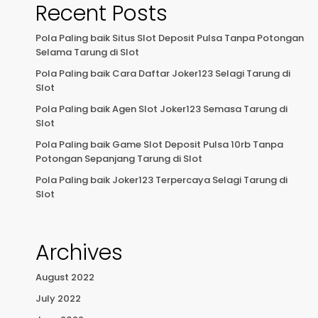
Recent Posts
Pola Paling baik Situs Slot Deposit Pulsa Tanpa Potongan
Selama Tarung di Slot
Pola Paling baik Cara Daftar Joker123 Selagi Tarung di
Slot
Pola Paling baik Agen Slot Joker123 Semasa Tarung di
Slot
Pola Paling baik Game Slot Deposit Pulsa 10rb Tanpa
Potongan Sepanjang Tarung di Slot
Pola Paling baik Joker123 Terpercaya Selagi Tarung di
Slot
Archives
August 2022
July 2022