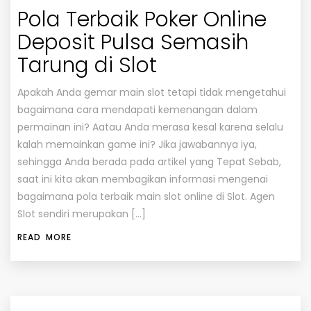
Pola Terbaik Poker Online
Deposit Pulsa Semasih
Tarung di Slot
Apakah Anda gemar main slot tetapi tidak mengetahui
bagaimana cara mendapati kemenangan dalam
permainan ini? Aatau Anda merasa kesal karena selalu
kalah memainkan game ini? Jika jawabannya iya,
sehingga Anda berada pada artikel yang Tepat Sebab,
saat ini kita akan membagikan informasi mengenai
bagaimana pola terbaik main slot online di Slot. Agen
Slot sendiri merupakan […]
READ MORE