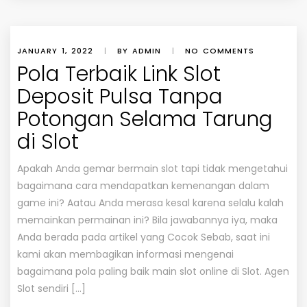
JANUARY 1, 2022
|
BY ADMIN
|
NO COMMENTS
Pola Terbaik Link Slot
Deposit Pulsa Tanpa
Potongan Selama Tarung
di Slot
Apakah Anda gemar bermain slot tapi tidak mengetahui
bagaimana cara mendapatkan kemenangan dalam
game ini? Aatau Anda merasa kesal karena selalu kalah
memainkan permainan ini? Bila jawabannya iya, maka
Anda berada pada artikel yang Cocok Sebab, saat ini
kami akan membagikan informasi mengenai
bagaimana pola paling baik main slot online di Slot. Agen
Slot sendiri […]