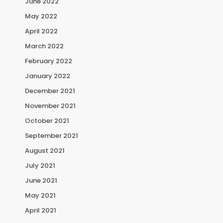
June 2022
May 2022
April 2022
March 2022
February 2022
January 2022
December 2021
November 2021
October 2021
September 2021
August 2021
July 2021
June 2021
May 2021
April 2021