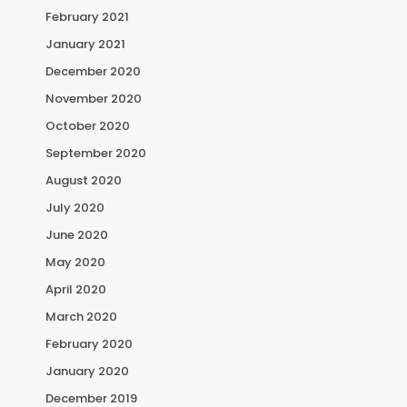
February 2021
January 2021
December 2020
November 2020
October 2020
September 2020
August 2020
July 2020
June 2020
May 2020
April 2020
March 2020
February 2020
January 2020
December 2019