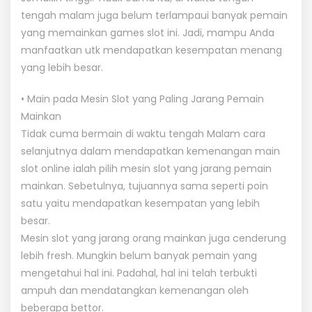
tengah malam juga belum terlampaui banyak pemain
yang memainkan games slot ini. Jadi, mampu Anda
manfaatkan utk mendapatkan kesempatan menang
yang lebih besar.
• Main pada Mesin Slot yang Paling Jarang Pemain
Mainkan
Tidak cuma bermain di waktu tengah Malam cara
selanjutnya dalam mendapatkan kemenangan main
slot online ialah pilih mesin slot yang jarang pemain
mainkan. Sebetulnya, tujuannya sama seperti poin
satu yaitu mendapatkan kesempatan yang lebih
besar.
Mesin slot yang jarang orang mainkan juga cenderung
lebih fresh. Mungkin belum banyak pemain yang
mengetahui hal ini. Padahal, hal ini telah terbukti
ampuh dan mendatangkan kemenangan oleh
beberapa bettor.