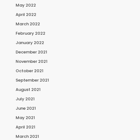
May 2022
April 2022
March 2022
February 2022
January 2022
December 2021
November 2021
October 2021
September 2021
August 2021
July 2021
June 2021
May 2021
April 2021
March 2021