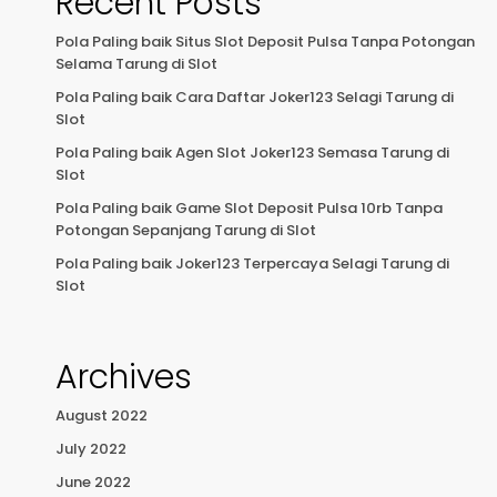
Recent Posts
Pola Paling baik Situs Slot Deposit Pulsa Tanpa Potongan
Selama Tarung di Slot
Pola Paling baik Cara Daftar Joker123 Selagi Tarung di
Slot
Pola Paling baik Agen Slot Joker123 Semasa Tarung di
Slot
Pola Paling baik Game Slot Deposit Pulsa 10rb Tanpa
Potongan Sepanjang Tarung di Slot
Pola Paling baik Joker123 Terpercaya Selagi Tarung di
Slot
Archives
August 2022
July 2022
June 2022