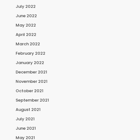
July 2022
June 2022
May 2022
April 2022
March 2022
February 2022
January 2022
December 2021
November 2021
October 2021
September 2021
August 2021
July 2021
June 2021
May 2021