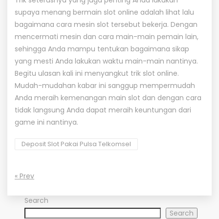
supaya menang bermain slot online adalah lihat lalu
bagaimana cara mesin slot tersebut bekerja. Dengan
mencermati mesin dan cara main-main pemain lain,
sehingga Anda mampu tentukan bagaimana sikap
yang mesti Anda lakukan waktu main-main nantinya.
Begitu ulasan kali ini menyangkut trik slot online.
Mudah-mudahan kabar ini sanggup mempermudah
Anda meraih kemenangan main slot dan dengan cara
tidak langsung Anda dapat meraih keuntungan dari
game ini nantinya.
Deposit Slot Pakai Pulsa Telkomsel
« Prev
Search
Search