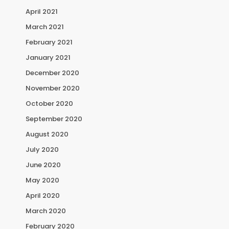
April 2021
March 2021
February 2021
January 2021
December 2020
November 2020
October 2020
September 2020
August 2020
July 2020
June 2020
May 2020
April 2020
March 2020
February 2020