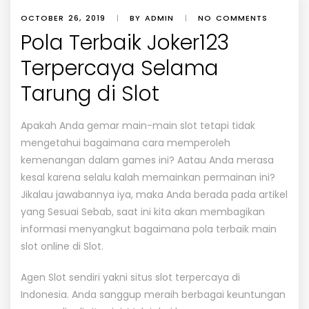
OCTOBER 26, 2019
|
BY ADMIN
|
NO COMMENTS
Pola Terbaik Joker123
Terpercaya Selama
Tarung di Slot
Apakah Anda gemar main-main slot tetapi tidak
mengetahui bagaimana cara memperoleh
kemenangan dalam games ini? Aatau Anda merasa
kesal karena selalu kalah memainkan permainan ini?
Jikalau jawabannya iya, maka Anda berada pada artikel
yang Sesuai Sebab, saat ini kita akan membagikan
informasi menyangkut bagaimana pola terbaik main
slot online di Slot.
Agen Slot sendiri yakni situs slot terpercaya di
Indonesia. Anda sanggup meraih berbagai keuntungan