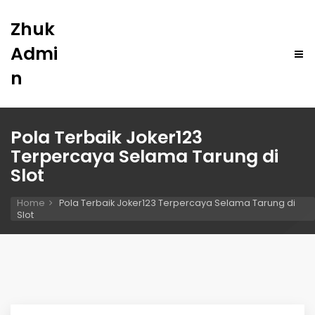
Zhuk
Admi
n
Pola Terbaik Joker123
Terpercaya Selama Tarung di
Slot
Home
Pola Terbaik Joker123 Terpercaya Selama Tarung di
Slot