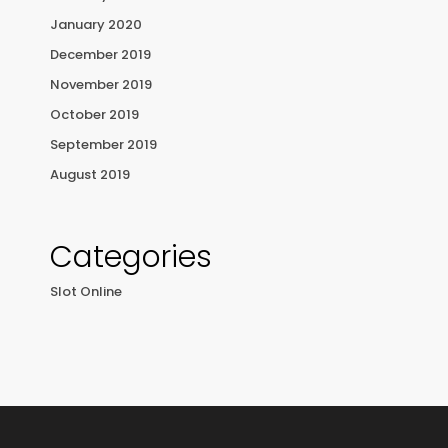
January 2020
December 2019
November 2019
October 2019
September 2019
August 2019
Categories
Slot Online