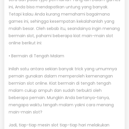
ini, Anda bisa mendapatkan untung yang banyak.
Tetapi kalau Anda kurang memahami bagaimana
games ini, sehingga kesempatan kekalahanlah yang
malah besar. Oleh sebab itu, seandainya ingin menang
bermain slot, pahami beberapa kiat main-main slot
online berikut ini:
• Bermain di Tengah Malam
Inilah satu antara sekian banyak trick yang umumnya
pemain gunakan dalam memperoleh kemenangan
bermian slot online. Kiat bermain di tengah tengah
malam cukup ampuh dan sudah terbukti oleh
beberapa pemain. Mungkin Anda bertanya-tanya,
mengapa waktu tengah malam yakni cara menang
main-main slot?
Jadi, tiap-tiap mesin slot tiap-tiap hari melakukan