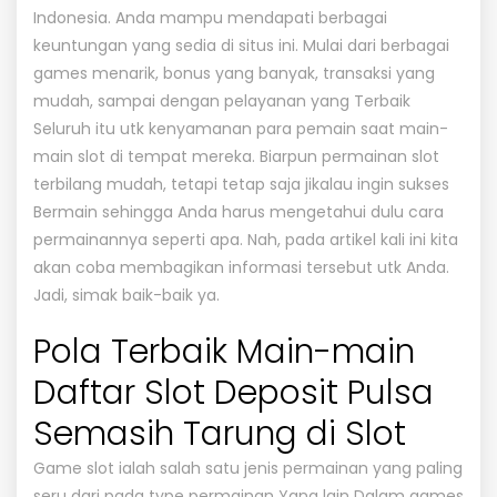
Indonesia. Anda mampu mendapati berbagai
keuntungan yang sedia di situs ini. Mulai dari berbagai
games menarik, bonus yang banyak, transaksi yang
mudah, sampai dengan pelayanan yang Terbaik
Seluruh itu utk kenyamanan para pemain saat main-
main slot di tempat mereka. Biarpun permainan slot
terbilang mudah, tetapi tetap saja jikalau ingin sukses
Bermain sehingga Anda harus mengetahui dulu cara
permainannya seperti apa. Nah, pada artikel kali ini kita
akan coba membagikan informasi tersebut utk Anda.
Jadi, simak baik-baik ya.
Pola Terbaik Main-main
Daftar Slot Deposit Pulsa
Semasih Tarung di Slot
Game slot ialah salah satu jenis permainan yang paling
seru dari pada type permainan Yang lain Dalam games