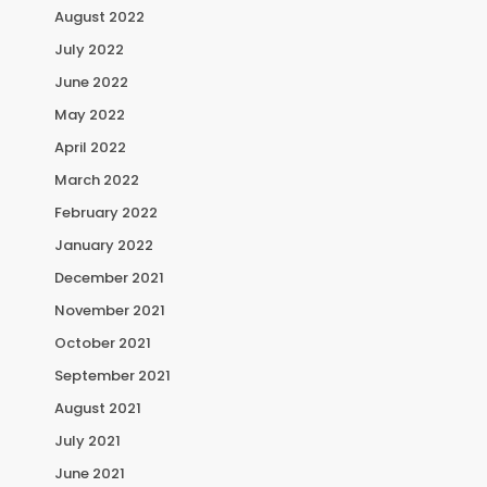
August 2022
July 2022
June 2022
May 2022
April 2022
March 2022
February 2022
January 2022
December 2021
November 2021
October 2021
September 2021
August 2021
July 2021
June 2021