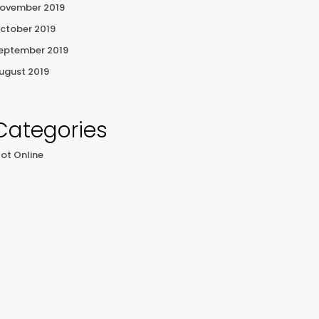
ovember 2019
ctober 2019
eptember 2019
ugust 2019
Categories
lot Online