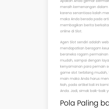
Apakah Anda gemar bermain 
meraih kemenangan dalam p
karena senantiasa kalah mem
maka Anda berada pada artike
membagikan berita berkaita
online di Slot.
Agen Slot sendiri adalah webs
mendapatkan beragam keuntu
beraneka ragam permainan m
mudah, sampai dengan layana
kenyamanan para pemain sa
game slot terbilang mudah, t
main maka Anda harus menge
Nah, pada artikel kali ini k
Anda. Jadi, simak baik-baik y
Pola Paling ba