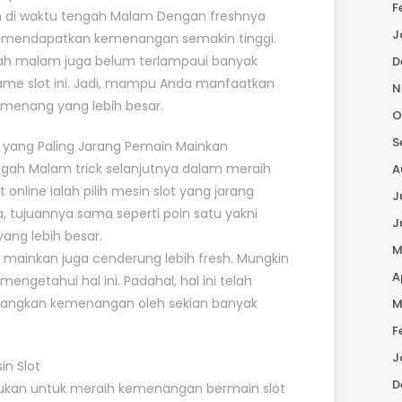
F
n di waktu tengah Malam Dengan freshnya
J
a mendapatkan kemenangan semakin tinggi.
ngah malam juga belum terlampaui banyak
D
e slot ini. Jadi, mampu Anda manfaatkan
N
menang yang lebih besar.
O
S
t yang Paling Jarang Pemain Mainkan
ngah Malam trick selanjutnya dalam meraih
A
nline ialah pilih mesin slot yang jarang
J
 tujuannya sama seperti poin satu yakni
J
ng lebih besar.
M
g mainkan juga cenderung lebih fresh. Mungkin
A
ngetahui hal ini. Padahal, hal ini telah
angkan kemenangan oleh sekian banyak
M
F
J
in Slot
D
akukan untuk meraih kemenangan bermain slot